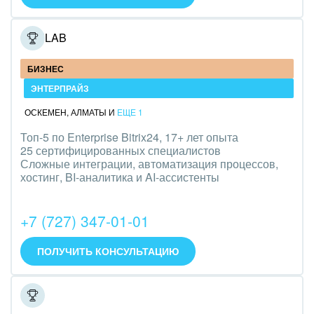
Оборудование, техника
ONELAB
Полиграфия
Ритуальные услуги
БИЗНЕС
ЭНТЕРПРАЙЗ
Рынки и торговля
ОСКЕМЕН
,
АЛМАТЫ
И
ЕЩЕ 1
Связь и телекоммуникации
Топ-5 по Enterprise Bitrix24, 17+ лет опыта
25 сертифицированных специалистов
Финансы, бухгалтерия, банки
Сложные интеграции, автоматизация процессов,
хостинг, BI-аналитика и AI-ассистенты
Химия и нефтехимия
+7 (727) 347-01-01
Электроэнергетика
ПОЛУЧИТЬ КОНСУЛЬТАЦИЮ
Ювелирное дело
Юриспруденция
ITL