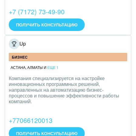
Интерьер, дизайн, декор
+7 (7172) 73-49-90
IT, Интернет
ПОЛУЧИТЬ КОНСУЛЬТАЦИЮ
Консалтинговые и управленческие услуги
LookUp
Культурные события, спорт, шоу-бизнес
БИЗНЕС
Логистика
АСТАНА
,
АЛМАТЫ
И
ЕЩЕ 1
Мебель, лес, деревообработка
Компания специализируется на настройке
инновационных программных решений,
Медицина и фармацевтика
направленных на автоматизацию бизнес-
процессов и повышение эффективности работы
Металлургия
компаний.
Мода, одежда, аксессуары, стиль
+77066120013
Нефть, газ
ПОЛУЧИТЬ КОНСУЛЬТАЦИЮ