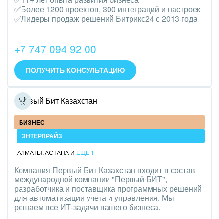
Транспорт, Авиация, автобизнес
✅Более 1200 проектов, 300 интеграций и настроек
✅Лидеры продаж решений Битрикс24 с 2013 года
Трудоустройство
Красота, фитнес, спорт
+7 747 094 92 00
PR, маркетинг, реклама,
ПОЛУЧИТЬ КОНСУЛЬТАЦИЮ
АПК и пищевая промышленность
Первый Бит Казахстан
Выставки, семинары, конференции
БИЗНЕС
Горнодобывающая отрасль
ЭНТЕРПРАЙЗ
Досуг, туризм и отдых
АЛМАТЫ
,
АСТАНА
И
ЕЩЕ 1
Компания Первый Бит Казахстан входит в состав
Изготовление памятников и мемориальных
международной компании "Первый БИТ",
комплексов
разработчика и поставщика программных решений
для автоматизации учета и управления. Мы
Инвестиционный бизнес
решаем все ИТ-задачи вашего бизнеса.