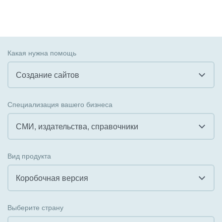
Какая нужна помощь
Создание сайтов
Все
Специализация вашего бизнеса
Внедрение CRM
СМИ, издательства, справочники
Внедрение КЭДО
Все
Вид продукта
Интеграция с 1С
Гостинично-ресторанный бизнес
Коробочная версия
Организация задач и проектов
Государственные организации
Все
Внедрение Бизнес-процессов
Выберите страну
Коммунальные услуги, ЖКХ