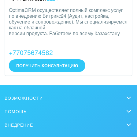
OptimaCRM осуществляет полный комплекс услуг
по внедрению Битрикс24 (Аудит, настройка,
обучение и сопровождение). Мы специализируемся
как на облачной
версии продукта. Работаем по всему Казахстану
+77075674582
ПОЛУЧИТЬ КОНСУЛЬТАЦИЮ
ВОЗМОЖНОСТИ
CRM
ПОМОЩЬ
Чат
Вопросы и ответы
ВНЕДРЕНИЕ
BitrixGPT
Обучение
Заказать внедрение
Совместная работа