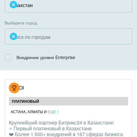
Облачный Битрикс24
Системное администрирование
Некоммерческие, религиозные организации,
Коробочная версия
Благотворительность
Создание сайтов
Выберите город
Недвижимость, риэлтерские компании
Интернет-магазин и CRM
Образование, наука
Крупные корпоративные внедрения
Общественно-политические организации
Внедрение уровня Enterprise
Внедрение для медицины
Охрана, безопасность
Внедрение для гос.организаций
Промышленность
Внедрение онлайн-продаж
NOVOI
СМИ, издательства, справочники
Внедрение онлайн-офиса / Интранета
ПЛАТИНОВЫЙ
Страхование
АСТАНА
,
АЛМАТЫ
И
ЕЩЕ 1
Крупнейший партнер Битрикс24 в Казахстане:
Строительство, ремонт и благоустройство
⭐️ Первый платиновый в Казахстане
❤️ Более 1 500+ внедрений в 167 сферах бизнеса