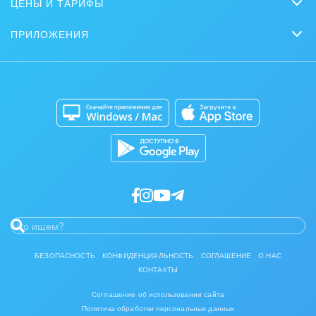
ЦЕНЫ И ТАРИФЫ
Вебинары
Партнеры
Сколько стоит?
Задачи и Проекты
Журнал Битрикс24
ПРИЛОЖЕНИЯ
Стать партнером
Коробочная версия
Контакт-центр
Мобильное приложение
Задать вопрос
Сайты
Приложение для Windows и Mac
Магазины
Каталог приложений
Разработчикам приложений
БЕЗОПАСНОСТЬ
КОНФИДЕНЦИАЛЬНОСТЬ
СОГЛАШЕНИЕ
О НАС
КОНТАКТЫ
Соглашение об использовании сайта
Политика обработки персональных данных