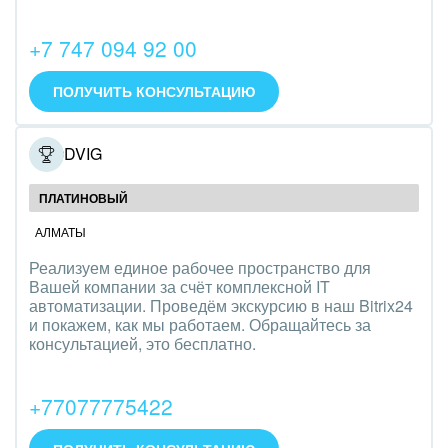
Интерьер, дизайн, декор
+7 747 094 92 00
IT, Интернет
ПОЛУЧИТЬ КОНСУЛЬТАЦИЮ
Консалтинговые и управленческие услуги
Культурные события, спорт, шоу-бизнес
PRODVIG
Логистика
ПЛАТИНОВЫЙ
АЛМАТЫ
Мебель, лес, деревообработка
Реализуем единое рабочее пространство для
Медицина и фармацевтика
Вашей компании за счёт комплексной IT
автоматизации. Проведём экскурсию в наш Bitrix24
и покажем, как мы работаем. Обращайтесь за
Металлургия
консультацией, это бесплатно.
Мода, одежда, аксессуары, стиль
+77077775422
Нефть, газ