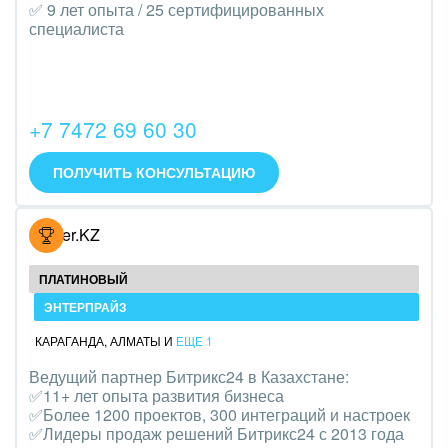
Транспорт, Авиация, автобизнес
✅ 9 лет опыта / 25 сертифицированных
специалиста
Трудоустройство
Красота, фитнес, спорт
+7 7472 69 60 30
PR, маркетинг, реклама,
ПОЛУЧИТЬ КОНСУЛЬТАЦИЮ
АПК и пищевая промышленность
Выставки, семинары, конференции
Hoster.KZ
Горнодобывающая отрасль
ПЛАТИНОВЫЙ
Досуг, туризм и отдых
ЭНТЕРПРАЙЗ
КАРАГАНДА
,
АЛМАТЫ
И
ЕЩЕ 1
Изготовление памятников и мемориальных
Ведущий партнер Битрикс24 в Казахстане:
комплексов
✅11+ лет опыта развития бизнеса
✅Более 1200 проектов, 300 интеграций и настроек
Инвестиционный бизнес
✅Лидеры продаж решений Битрикс24 с 2013 года