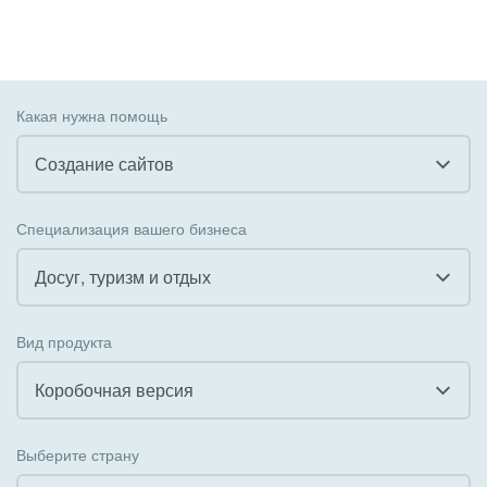
Какая нужна помощь
Создание сайтов
Все
Специализация вашего бизнеса
Внедрение CRM
Досуг, туризм и отдых
Внедрение КЭДО
Все
Вид продукта
Интеграция с 1С
Гостинично-ресторанный бизнес
Коробочная версия
Организация задач и проектов
Государственные организации
Все
Внедрение Бизнес-процессов
Выберите страну
Коммунальные услуги, ЖКХ