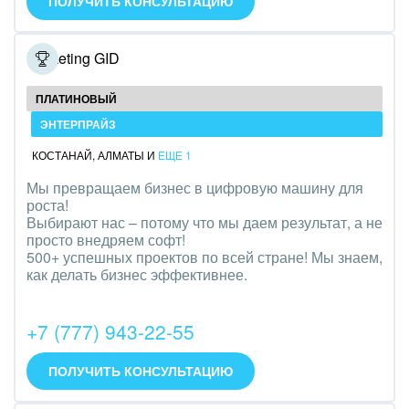
ПОЛУЧИТЬ КОНСУЛЬТАЦИЮ
Оборудование, техника
Полиграфия
Marketing GID
Ритуальные услуги
ПЛАТИНОВЫЙ
ЭНТЕРПРАЙЗ
Рынки и торговля
КОСТАНАЙ
,
АЛМАТЫ
И
ЕЩЕ 1
Связь и телекоммуникации
Мы превращаем бизнес в цифровую машину для
роста!
Финансы, бухгалтерия, банки
Выбирают нас – потому что мы даем результат, а не
просто внедряем софт!
Химия и нефтехимия
500+ успешных проектов по всей стране! Мы знаем,
как делать бизнес эффективнее.
Электроэнергетика
+7 (777) 943-22-55
Ювелирное дело
Юриспруденция
ПОЛУЧИТЬ КОНСУЛЬТАЦИЮ