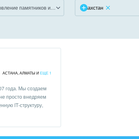
Изготовление памятников и мемориальных комплексов
Казахстан
инично-ресторанный
ес
дарственные организации
унальные услуги, ЖКХ
АСТАНА
,
АЛМАТЫ
И
ЕЩЕ 1
ммерческие, религиозные
7 года. Мы создаем
низации,
не просто внедряем
отворительность
ную IT-структуру,
ижимость, риэлтерские
ании
зование, наука