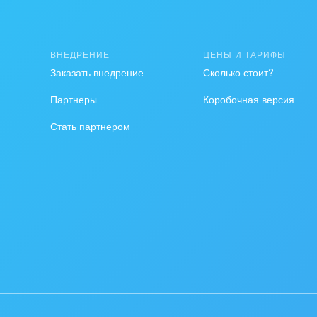
ственно-политические
низации
ВНЕДРЕНИЕ
ЦЕНЫ И ТАРИФЫ
на, безопасность
Заказать внедрение
Сколько стоит?
ышленность
Партнеры
Коробочная версия
Стать партнером
 издательства,
вочники
хование
тельство, ремонт и
оустройство
спорт, Авиация,
бизнес
оустройство