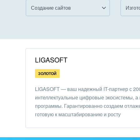
Создание сайтов
Все
Все
Внедрение CRM
Гост
бизн
Внедрение КЭДО
Госу
LIGASOFT
Интеграция с 1С
Комм
ЗОЛОТОЙ
Организация задач и
проектов
Неко
LIGASOFT — ваш надежный IT-партнер с 200
орга
интеллектуальные цифровые экосистемы, а 
Внедрение Бизнес-
Благ
программы. Гарантированно создаем отлажен
процессов
Недв
готовую к масштабированию и росту
Системное
комп
администрирование
Обра