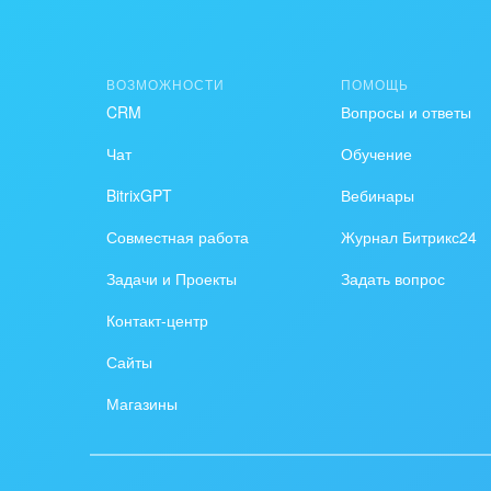
Создание сайтов
Обще
Интернет-магазин и CRM
орга
ВОЗМОЖНОСТИ
ПОМОЩЬ
Крупные корпоративные
Охра
CRM
Вопросы и ответы
внедрения
Пром
Чат
Обучение
Внедрение для медицины
BitrixGPT
Вебинары
СМИ,
Внедрение для
спра
Совместная работа
Журнал Битрикс24
гос.организаций
Стра
Задачи и Проекты
Задать вопрос
Внедрение онлайн-
Контакт-центр
продаж
Строи
благ
Сайты
Внедрение онлайн-офиса
/ Интранета
Тран
Магазины
авто
Труд