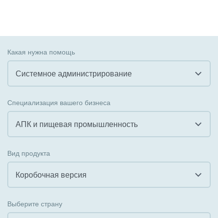
Какая нужна помощь
Системное администрирование
Все
Специализация вашего бизнеса
Внедрение CRM
АПК и пищевая промышленность
Внедрение КЭДО
Все
Вид продукта
Интеграция с 1С
Гостинично-ресторанный бизнес
Коробочная версия
Организация задач и проектов
Государственные организации
Все
Внедрение Бизнес-процессов
Выберите страну
Коммунальные услуги, ЖКХ