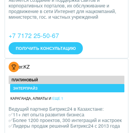
Транспорт, Авиация, автобизнес
корпоративных порталов, их обслуживание и
продвижение в сети Интернет для нацкомпаний,
Трудоустройство
министерств, гос. и частных учреждений
Красота, фитнес, спорт
+7 7172 25-50-67
PR, маркетинг, реклама,
ПОЛУЧИТЬ КОНСУЛЬТАЦИЮ
АПК и пищевая промышленность
Выставки, семинары, конференции
Hoster.KZ
Горнодобывающая отрасль
ПЛАТИНОВЫЙ
ЭНТЕРПРАЙЗ
Досуг, туризм и отдых
КАРАГАНДА
,
АЛМАТЫ
И
ЕЩЕ 1
Изготовление памятников и мемориальных
Ведущий партнер Битрикс24 в Казахстане:
комплексов
✅11+ лет опыта развития бизнеса
✅Более 1200 проектов, 300 интеграций и настроек
Инвестиционный бизнес
✅Лидеры продаж решений Битрикс24 с 2013 года