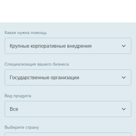
Какая нужна помощь
Крупные корпоративные внедрения
Все
Специализация вашего бизнеса
Внедрение CRM
Государственные организации
Внедрение КЭДО
Все
Вид продукта
Интеграция с 1С
Гостинично-ресторанный бизнес
Все
Организация задач и проектов
Государственные организации
Все
Внедрение Бизнес-процессов
Выберите страну
Коммунальные услуги, ЖКХ