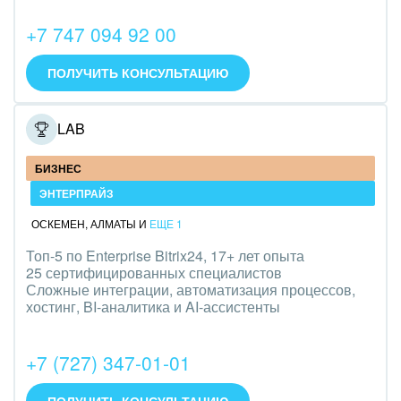
Интерьер, дизайн, декор
+7 747 094 92 00
IT, Интернет
ПОЛУЧИТЬ КОНСУЛЬТАЦИЮ
Консалтинговые и управленческие услуги
ONELAB
Культурные события, спорт, шоу-бизнес
БИЗНЕС
Логистика
ЭНТЕРПРАЙЗ
Мебель, лес, деревообработка
ОСКЕМЕН
,
АЛМАТЫ
И
ЕЩЕ 1
Медицина и фармацевтика
Топ-5 по Enterprise Bitrix24, 17+ лет опыта
25 сертифицированных специалистов
Сложные интеграции, автоматизация процессов,
Металлургия
хостинг, BI-аналитика и AI-ассистенты
Мода, одежда, аксессуары, стиль
+7 (727) 347-01-01
Нефть, газ