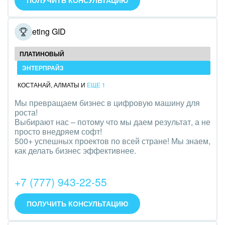
ПОЛУЧИТЬ КОНСУЛЬТАЦИЮ
Оборудование, техника
Полиграфия
Marketing GID
Ритуальные услуги
ПЛАТИНОВЫЙ
ЭНТЕРПРАЙЗ
Рынки и торговля
КОСТАНАЙ
,
АЛМАТЫ
И
ЕЩЕ 1
Связь и телекоммуникации
Мы превращаем бизнес в цифровую машину для
роста!
Финансы, бухгалтерия, банки
Выбирают нас – потому что мы даем результат, а не
просто внедряем софт!
Химия и нефтехимия
500+ успешных проектов по всей стране! Мы знаем,
как делать бизнес эффективнее.
Электроэнергетика
+7 (777) 943-22-55
Ювелирное дело
Юриспруденция
ПОЛУЧИТЬ КОНСУЛЬТАЦИЮ