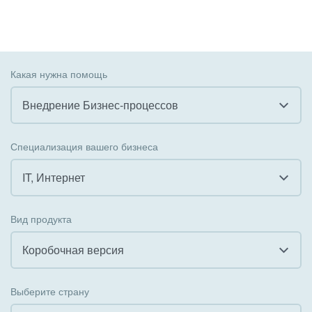
Какая нужна помощь
Внедрение Бизнес-процессов
Все
Специализация вашего бизнеса
Внедрение CRM
IT, Интернет
Внедрение КЭДО
Все
Вид продукта
Интеграция с 1С
Гостинично-ресторанный бизнес
Коробочная версия
Организация задач и проектов
Государственные организации
Все
Внедрение Бизнес-процессов
Выберите страну
Коммунальные услуги, ЖКХ