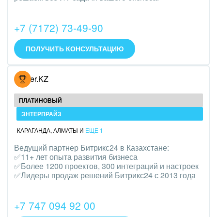
Интерьер, дизайн, декор
+7 (7172) 73-49-90
IT, Интернет
ПОЛУЧИТЬ КОНСУЛЬТАЦИЮ
Консалтинговые и управленческие услуги
Культурные события, спорт, шоу-бизнес
Hoster.KZ
Логистика
ПЛАТИНОВЫЙ
Мебель, лес, деревообработка
ЭНТЕРПРАЙЗ
КАРАГАНДА
,
АЛМАТЫ
И
ЕЩЕ 1
Медицина и фармацевтика
Ведущий партнер Битрикс24 в Казахстане:
✅11+ лет опыта развития бизнеса
Металлургия
✅Более 1200 проектов, 300 интеграций и настроек
✅Лидеры продаж решений Битрикс24 с 2013 года
Мода, одежда, аксессуары, стиль
Нефть, газ
+7 747 094 92 00