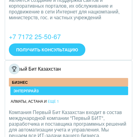
Транспорт, Авиация, автобизнес
корпоративных порталов, их обслуживание и
продвижение в сети Интернет для нацкомпаний,
Трудоустройство
министерств, гос. и частных учреждений
Красота, фитнес, спорт
+7 7172 25-50-67
PR, маркетинг, реклама,
ПОЛУЧИТЬ КОНСУЛЬТАЦИЮ
АПК и пищевая промышленность
Выставки, семинары, конференции
Первый Бит Казахстан
Горнодобывающая отрасль
БИЗНЕС
ЭНТЕРПРАЙЗ
Досуг, туризм и отдых
АЛМАТЫ
,
АСТАНА
И
ЕЩЕ 1
Изготовление памятников и мемориальных
Компания Первый Бит Казахстан входит в состав
комплексов
международной компании "Первый БИТ",
разработчика и поставщика программных решений
Инвестиционный бизнес
для автоматизации учета и управления. Мы
решаем все ИТ-задачи вашего бизнеса.