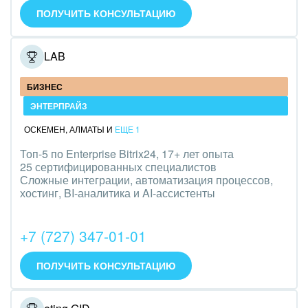
Оборудование, техника
ПОЛУЧИТЬ КОНСУЛЬТАЦИЮ
Полиграфия
ONELAB
Ритуальные услуги
БИЗНЕС
Рынки и торговля
ЭНТЕРПРАЙЗ
Связь и телекоммуникации
ОСКЕМЕН
,
АЛМАТЫ
И
ЕЩЕ 1
Топ-5 по Enterprise Bitrix24, 17+ лет опыта
Финансы, бухгалтерия, банки
25 сертифицированных специалистов
Сложные интеграции, автоматизация процессов,
Химия и нефтехимия
хостинг, BI-аналитика и AI-ассистенты
Электроэнергетика
+7 (727) 347-01-01
Ювелирное дело
ПОЛУЧИТЬ КОНСУЛЬТАЦИЮ
Юриспруденция