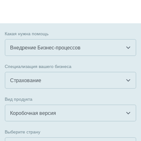
Какая нужна помощь
Внедрение Бизнес-процессов
Все
Специализация вашего бизнеса
Внедрение CRM
Страхование
Внедрение КЭДО
Все
Вид продукта
Интеграция с 1С
Гостинично-ресторанный бизнес
Коробочная версия
Организация задач и проектов
Государственные организации
Все
Внедрение Бизнес-процессов
Выберите страну
Коммунальные услуги, ЖКХ