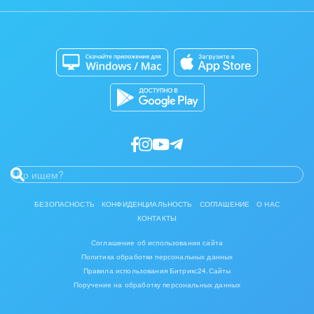
Задать вопрос
Интерьер, дизайн, декор
Сайты
Приложение для Windows и Mac
IT, Интернет
Магазины
Каталог приложений
Консалтинговые и управленческие услуги
Разработчикам приложений
Культурные события, спорт, шоу-бизнес
Логистика
Мебель, лес, деревообработка
Медицина и фармацевтика
БЕЗОПАСНОСТЬ
КОНФИДЕНЦИАЛЬНОСТЬ
СОГЛАШЕНИЕ
О НАС
КОНТАКТЫ
Металлургия
Соглашение об использовании сайта
Мода, одежда, аксессуары, стиль
Политика обработки персональных данных
Правила использования Битрикс24.Сайты
Поручение на обработку персональных данных
Нефть, газ