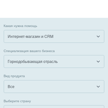
Какая нужна помощь
Интернет-магазин и CRM
Все
Специализация вашего бизнеса
Внедрение CRM
Горнодобывающая отрасль
Внедрение КЭДО
Все
Вид продукта
Интеграция с 1С
Гостинично-ресторанный бизнес
Все
Организация задач и проектов
Государственные организации
Все
Внедрение Бизнес-процессов
Выберите страну
Коммунальные услуги, ЖКХ