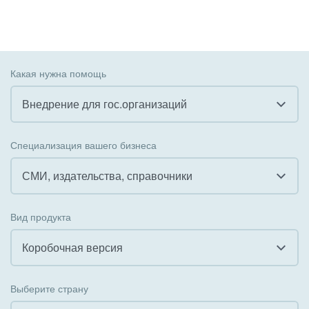
Какая нужна помощь
Внедрение для гос.организаций
Все
Специализация вашего бизнеса
Внедрение CRM
СМИ, издательства, справочники
Внедрение КЭДО
Все
Вид продукта
Интеграция с 1С
Гостинично-ресторанный бизнес
Коробочная версия
Организация задач и проектов
Государственные организации
Все
Внедрение Бизнес-процессов
Выберите страну
Коммунальные услуги, ЖКХ