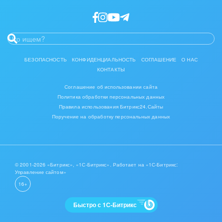
Интерьер, дизайн, декор
IT, Интернет
Консалтинговые и управленческие услуги
БЕЗОПАСНОСТЬ
КОНФИДЕНЦИАЛЬНОСТЬ
СОГЛАШЕНИЕ
О НАС
КОНТАКТЫ
Культурные события, спорт, шоу-бизнес
Соглашение об использовании сайта
Логистика
Политика обработки персональных данных
Правила использования Битрикс24.Сайты
Мебель, лес, деревообработка
Поручение на обработку персональных данных
Медицина и фармацевтика
Металлургия
© 2001-2026 «Битрикс», «1С-Битрикс». Работает на «1С-Битрикс:
Управление сайтом»
Мода, одежда, аксессуары, стиль
16+
Нефть, газ
Быстро с 1С-Битрикс