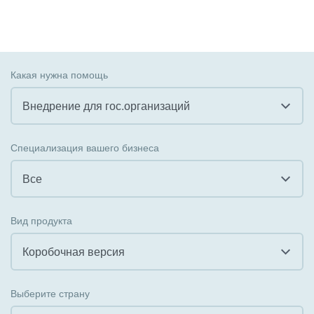
Какая нужна помощь
Внедрение для гос.организаций
Все
Специализация вашего бизнеса
Внедрение CRM
Все
Внедрение КЭДО
Все
Вид продукта
Интеграция с 1С
Гостинично-ресторанный бизнес
Коробочная версия
Организация задач и проектов
Государственные организации
Все
Внедрение Бизнес-процессов
Выберите страну
Коммунальные услуги, ЖКХ