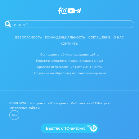
Интерьер, дизайн, декор
IT, Интернет
Консалтинговые и управленческие услуги
БЕЗОПАСНОСТЬ
КОНФИДЕНЦИАЛЬНОСТЬ
СОГЛАШЕНИЕ
О НАС
КОНТАКТЫ
Культурные события, спорт, шоу-бизнес
Соглашение об использовании сайта
Логистика
Политика обработки персональных данных
Правила использования Битрикс24.Сайты
Мебель, лес, деревообработка
Поручение на обработку персональных данных
Медицина и фармацевтика
Металлургия
© 2001-2026 «Битрикс», «1С-Битрикс». Работает на «1С-Битрикс:
Управление сайтом»
Мода, одежда, аксессуары, стиль
16+
Нефть, газ
Быстро с 1С-Битрикс