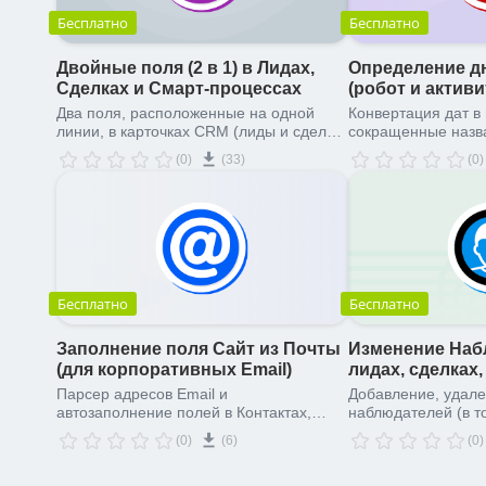
Бесплатно
Бесплатно
Двойные поля (2 в 1) в Лидах,
Определение дн
Сделках и Смарт-процессах
(робот и активи
Два поля, расположенные на одной
Конвертация дат в
линии, в карточках CRM (лиды и сделки)
сокращенные назв
и смарт-процессах
либо числа от 1 до
(0)
(33)
(0)
Бесплатно
Бесплатно
Заполнение поля Сайт из Почты
Изменение Наб
(для корпоративных Email)
лидах, сделках,
компаниях
Парсер адресов Email и
Добавление, удале
автозаполнение полей в Контактах,
наблюдателей (в т
Компаниях и других сущностях (с
с помощью Робота 
(0)
(6)
(0)
учетом исключений)
бизнес-процессов