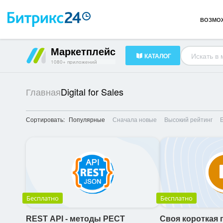
Готовые решения
23
ВОЗМО
HR-менеджмент
34
Документооборот
16
Маркетплейс
КАТАЛОГ
1080+ приложений
Digital for Sales
Главная
Сортировать:
Популярные
Сначала новые
Высокий рейтинг
Бесплатно
Бесплатно
REST API - методы РЕСТ
Своя короткая 