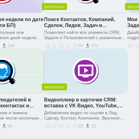
Бесплатно
Беспл
я недели по дате
Поиск Контактов, Компаний,
Мои 
ти БП)
Сделок, Лидов, Задач и
Зада
Сотрудников
 полные или
Позволяет найти все элементы CRM,
Дашбо
ания дней недели
Задачи и Пользователей с указанными
подро
 7
значениями стандартных и
наход
(16)
(0)
(17)
пользовательских полей с помощью
проце
Робота и в Дизайнере бизнес-процессов
прос
(активити БП)
Бесплатно
людателей в
Видеоплеер в карточке CRM:
 контактах и
вставка с VK Видео, YouTube,
RUTUBE
ние и замена
Добавление видео по ссылке в Лид,
ом числе нескольких)
Сделку, Контакт, Компанию. Вручную,
и в Дизайнере
через робота и дизайнер бизнес-
(9)
(0)
(2)
процессов