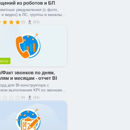
щений из роботов и БП
митные уведомления (с фото,
 и видео) в ЛС, группы и каналы
 официальное API Телеграма
(2)
(83)
атно
/Факт звонков по дням,
лям и месяцам - отчет BI
рд для BI-конструктора с
зом выполнения KPI по звонкам и
бной статистикой по сотрудникам
(0)
(34)
делам