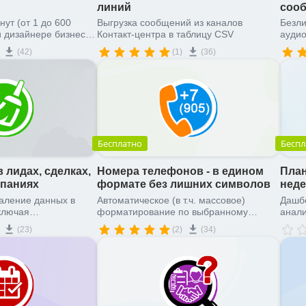
линий
сооб
ут (от 1 до 600
Выгрузка сообщений из каналов
Безли
и дизайнере бизнес-
Контакт-центра в таблицу CSV
аудио
через
(42)
(1)
(36)
Бесплатно
Беспл
 лидах, сделках,
Номера телефонов - в едином
План
мпаниях
формате без лишних символов
неде
аление данных в
Автоматическое (в т.ч. массовое)
Дашбо
ключая
форматирование по выбранному
анали
ользовательские
шаблону телефонов в любых полях
подро
(23)
(2)
(34)
(включая множественные и
и от
пользовательские) с помощью роботов
и БП