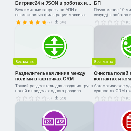
Битрикс24 и JSON в роботах и
БП
БП
Безлимитные запросы по АПИ с
Пауза менее 10 мин
возможностью фильтрации массива
секунд) в роботах 
данных и обработкой через JSONPath
процессов.
(2)
(94)
(0)
Бесплатно
Бесплатно
Разделительная линия между
Очистка полей в
полями в карточках CRM
контактах и ко
Тонкий разделитель для создания групп
Автоматическое уд
полей в пределах одного раздела
сущностях CRM (в
множественные и п
(0)
(23)
(0)
поля)