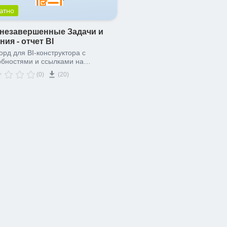
атно
незавершенные Задачи и
ния - отчет BI
рд для BI-конструктора с
бностями и ссылками на
ящиеся в работе задания бизнес-
(0)
(20)
ссов и задачи сотрудника,
матривающего отчет