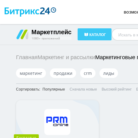
Готовые решения
23
ВОЗМО
HR-менеджмент
34
Документооборот
16
Маркетплейс
КАТАЛОГ
1080+ приложений
Маркетинговые
Главная
Маркетинг и рассылки
маркетинг
продажи
crm
лиды
Сортировать:
Популярные
Сначала новые
Высокий рейтинг
Бесплатно