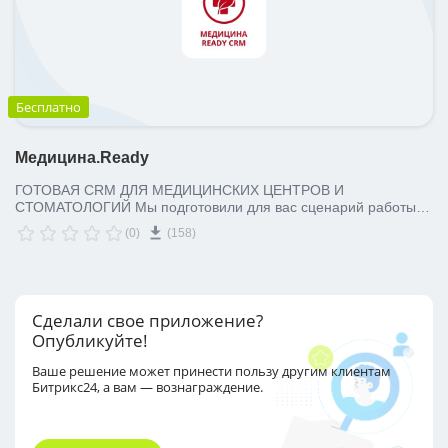
ВХОД
ВХОД
Бесплатно
Медицина.Ready
ГОТОВАЯ CRM ДЛЯ МЕДИЦИНСКИХ ЦЕНТРОВ И
СТОМАТОЛОГИЙ Мы подготовили для вас сценарий работы,
построенный на опыте общения с собственниками и
(0)
(158)
коммерческими директорами более 30 медицинских
учреждений. Подготовили решение, которое позволит
увеличить эффективность работы персонала в 1,5 - 3 раза уже
через несколько дней. Мы предусмотрели для вас следующие
сценарии работы: запись пациентов на прием, контроль явки
Сделали свое приложение?
пациента на прием, регистрация пациента на ресепшен,
Опубликуйте!
приём врача, сдача анализов и сбор обратной связи!
Ваше решение может принести пользу другим
клиентам
Битрикс24, а вам — вознаграждение.