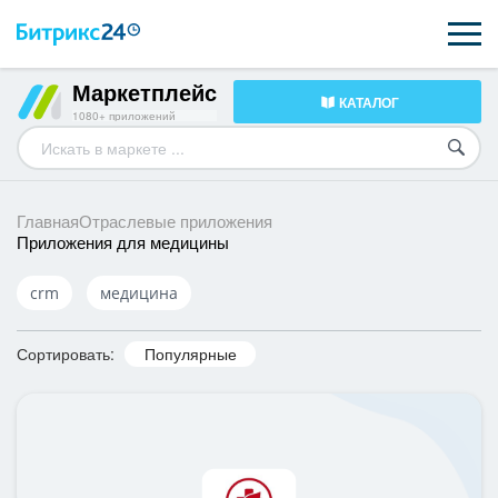
Маркетплейс
КАТАЛОГ
ВОЗМОЖНОСТИ
1080+ приложений
ЦЕНЫ
ИНТЕГРАЦИИ
Главная
Отраслевые приложения
Приложения для медицины
ВНЕДРЕНИЕ
crm
медицина
ПОДДЕРЖКА
Сортировать:
Популярные
ҚАЗАҚША
ПОЛУЧИТЬ БЕСПЛАТНО