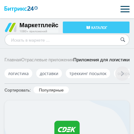
Маркетплейс
КАТАЛОГ
ВОЗМОЖНОСТИ
1080+ приложений
ЦЕНЫ
ИНТЕГРАЦИИ
Приложения для логистики
Главная
Отраслевые приложения
ВНЕДРЕНИЕ
логистика
доставки
треккинг посылок
оформл
ПОДДЕРЖКА
Сортировать:
Популярные
ҚАЗАҚША
ПОЛУЧИТЬ БЕСПЛАТНО