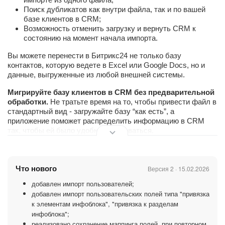
Поиск дубликатов как внутри файла, так и по вашей
базе клиентов в CRM;
Возможность отменить загрузку и вернуть CRM к
состоянию на момент начала импорта.
Вы можете перенести в Битрикс24 не только базу
контактов, которую ведете в Excel или Google Docs, но и
данные, выгруженные из любой внешней системы.
Мигрируйте базу клиентов в CRM без предварительной
обработки.
Не тратьте время на то, чтобы привести файл в
стандартный вид - загружайте базу “как есть”, а
приложение поможет распределить информацию в CRM
так, чтобы ей было удобно пользоваться.
Импортируйте только нужное.
Проверка на дубли
позволит загрузить в CRM только уникальные записи из
файла и даст возможность обновить или дополнить данные
Что нового
Версия 2 · 15.02.2026
в уже существующих CRM-карточках, не создавая их
добавлен импорт пользователей;
дубликатов.
добавлен импорт пользовательских полей типа "привязка
к элементам инфоблока", "привязка к разделам
Экспериментируйте.
Если вам не понравится результат,
отмените последнюю загрузку и попробуйте снова. Вся
инфоблока";
загруженная информация будет удалена, а данные,
реализовано сохранение маппинга полей, при повторном