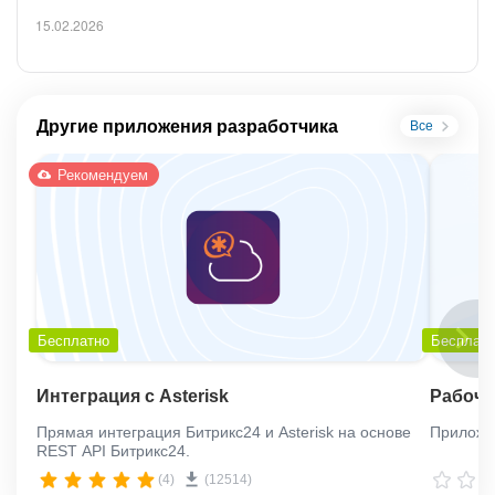
15.02.2026
Другие приложения разработчика
Все
Рекомендуем
Бесплатно
Бесплат
Интеграция с Asterisk
Рабочи
Прямая интеграция Битрикс24 и Asterisk на основе
Приложе
REST API Битрикс24.
(4)
(12514)