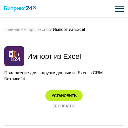
Главная
Импорт, экспорт
Импорт из Excel
ВОЗМОЖНОСТИ
ЦЕНЫ
Импорт из Excel
ИНТЕГРАЦИИ
ВНЕДРЕНИЕ
Приложение для загрузки данных из Excel в CRM
Битрикс24
ПОДДЕРЖКА
УСТАНОВИТЬ
ҚАЗАҚША
БЕСПЛАТНО
ПОЛУЧИТЬ БЕСПЛАТНО