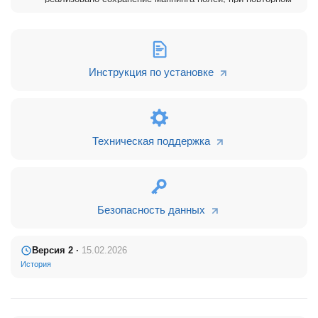
сохраненные в CRM до импорта, - восстановлены.
импорте файла маппинг проставится автоматически.
Ваши данные в безопасности
и хранятся только в вашей
CRM.
Инструкция по установке
Как работать с приложением
Импортируйте данные по сделкам и клиентам из Excel-
таблицы в Битрикс24 всего за несколько шагов:
Подготовьте файл с базой клиентов и загрузите его в
приложение (будет обработана только первая вкладка
Техническая поддержка
Excel-файла);
Сопоставьте колонки из файла с полями в CRM.
Дождитесь окончания загрузки.
Подробнее о том, как работать с приложением, читайте
на
Безопасность данных
нашем сайте
.
Ознакомьтесь с другими нашими приложениями:
Версия 2 ·
15.02.2026
История
Интеграция с телефонией Asterisk
;
Софтфон24
— совершайте звонки из Битрикс24 без
установки дополнительного ПО;
Рабочий стол оператора
— все что нужно, чтобы