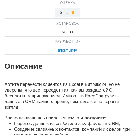
ОЦЕНКА
ВХОД
5
/
5
ВХОД
УСТАНОВОК
26003
РАЗРАБОТЧИК
informUnity
Описание
Хотите перенести клиентов из Excel в Битрикс24, но не
уверены, что все переедет так, как вы ожидаете? С
бесплатным приложением “Импорт из Excel” загрузить
данные в CRM намного проще, чем кажется на первый
взгляд.
Воспользовавшись приложением,
вы получите
:
Перенос данных из .xls/.xlsx и .csv файлов в CRM;
Создание связанных контактов, компаний и сделок при
импорте из одного файла;