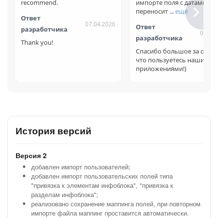
recommend.
импорте поля с датами
переносит ...
ещё
Ответ
07.04.2026
Ответ
разработчика
06.03
разработчика
Thank you!
Спасибо большое за отзыв
что пользуетесь нашими
приложениями!)
История версий
Версия 2
добавлен импорт пользователей;
добавлен импорт пользовательских полей типа
"привязка к элементам инфоблока", "привязка к
разделам инфоблока";
реализовано сохранение маппинга полей, при повторном
импорте файла маппинг проставится автоматически.