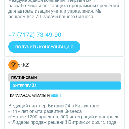
Транспорт, Авиация, автобизнес
разработчика и поставщика программных решений
для автоматизации учета и управления. Мы
Трудоустройство
решаем все ИТ-задачи вашего бизнеса.
Красота, фитнес, спорт
+7 (7172) 73-49-90
PR, маркетинг, реклама,
ПОЛУЧИТЬ КОНСУЛЬТАЦИЮ
АПК и пищевая промышленность
Выставки, семинары, конференции
Hoster.KZ
Горнодобывающая отрасль
ПЛАТИНОВЫЙ
ЭНТЕРПРАЙЗ
Досуг, туризм и отдых
КАРАГАНДА
,
АЛМАТЫ
И
ЕЩЕ 1
Изготовление памятников и мемориальных
Ведущий партнер Битрикс24 в Казахстане:
комплексов
✅11+ лет опыта развития бизнеса
✅Более 1200 проектов, 300 интеграций и настроек
Инвестиционный бизнес
✅Лидеры продаж решений Битрикс24 с 2013 года