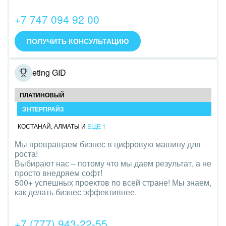
Интерьер, дизайн, декор
+7 747 094 92 00
IT, Интернет
ПОЛУЧИТЬ КОНСУЛЬТАЦИЮ
Консалтинговые и управленческие услуги
Marketing GID
Культурные события, спорт, шоу-бизнес
ПЛАТИНОВЫЙ
Логистика
ЭНТЕРПРАЙЗ
Мебель, лес, деревообработка
КОСТАНАЙ
,
АЛМАТЫ
И
ЕЩЕ 1
Медицина и фармацевтика
Мы превращаем бизнес в цифровую машину для
роста!
Выбирают нас – потому что мы даем результат, а не
Металлургия
просто внедряем софт!
500+ успешных проектов по всей стране! Мы знаем,
Мода, одежда, аксессуары, стиль
как делать бизнес эффективнее.
Нефть, газ
+7 (777) 943-22-55