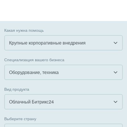
Какая нужна помощь
Крупные корпоративные внедрения
Все
Специализация вашего бизнеса
Внедрение CRM
Оборудование, техника
Внедрение КЭДО
Все
Вид продукта
Интеграция с 1С
Гостинично-ресторанный бизнес
Облачный Битрикс24
Организация задач и проектов
Государственные организации
Все
Внедрение Бизнес-процессов
Выберите страну
Коммунальные услуги, ЖКХ