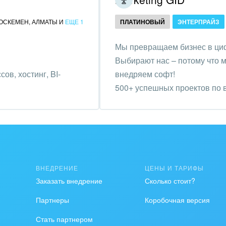
ственно-политические
ОСКЕМЕН
,
АЛМАТЫ
И
ЕЩЕ 1
ПЛАТИНОВЫЙ
ЭНТЕРПРАЙЗ
низации
Мы превращаем бизнес в ци
на, безопасность
Выбирают нас – потому что м
ышленность
в, хостинг, BI-
внедряем софт!
500+ успешных проектов по в
 издательства,
бизнес эффективнее.
вочники
хование
тельство, ремонт и
оустройство
ВНЕДРЕНИЕ
ЦЕНЫ И ТАРИФЫ
Заказать внедрение
Сколько стоит?
спорт, Авиация,
бизнес
Партнеры
Коробочная версия
оустройство
Стать партнером