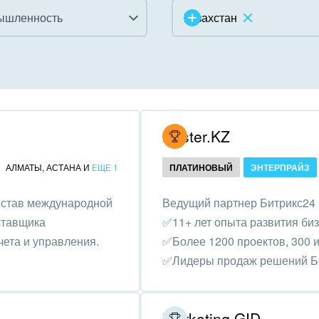
ышленность
Казахстан
инично-ресторанный
ес
дарственные организации
Hoster.KZ
унальные услуги, ЖКХ
АЛМАТЫ
,
АСТАНА
И
ЕЩЕ 1
ПЛАТИНОВЫЙ
ЭНТЕРПРАЙЗ
ммерческие, религиозные
остав международной
Ведущий партнер Битрикс24 
низации,
ставщика
✅11+ лет опыта развития би
отворительность
ета и управления.
✅Более 1200 проектов, 300 и
ижимость, риэлтерские
✅Лидеры продаж решений Би
ании
зование, наука
Marketing GID