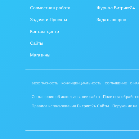
Совместная работа
Журнал Битрикс24
Красо
Задачи и Проекты
Задать вопрос
PR, м
Контакт-центр
АПК 
Сайты
пром
Магазины
Выст
конф
Горн
БЕЗОПАСНОСТЬ
КОНФИДЕНЦИАЛЬНОСТЬ
СОГЛАШЕНИЕ
О НА
Досуг
Соглашение об использовании сайта
Политика обработк
Изго
Правила использования Битрикс24.Сайты
Поручение на
мемо
Инве