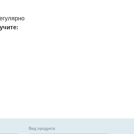
егулярно
учите:
Вид продукта