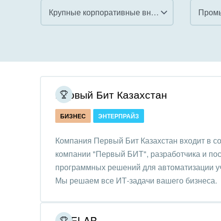
Крупные корпоративные внедрения
Пром
Все
Все
Внедрение CRM
Гост
бизн
Внедрение КЭДО
Госу
Первый Бит Казахстан
Интеграция с 1С
Комм
БИЗНЕС
ЭНТЕРПРАЙЗ
Организация задач и
проектов
Неко
Компания Первый Бит Казахстан входит в с
орга
компании "Первый БИТ", разработчика и по
Внедрение Бизнес-
Благ
программных решений для автоматизации уч
процессов
Недв
Мы решаем все ИТ-задачи вашего бизнеса.
Системное
комп
администрирование
Обра
ONELAB