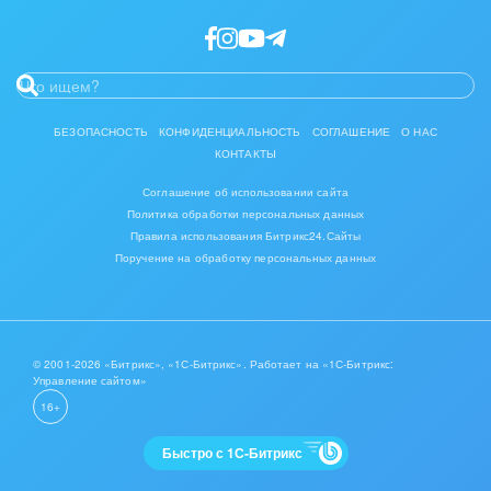
Интерьер, дизайн, декор
IT, Интернет
Консалтинговые и управленческие услуги
БЕЗОПАСНОСТЬ
КОНФИДЕНЦИАЛЬНОСТЬ
СОГЛАШЕНИЕ
О НАС
КОНТАКТЫ
Культурные события, спорт, шоу-бизнес
Соглашение об использовании сайта
Логистика
Политика обработки персональных данных
Правила использования Битрикс24.Сайты
Мебель, лес, деревообработка
Поручение на обработку персональных данных
Медицина и фармацевтика
Металлургия
© 2001-2026 «Битрикс», «1С-Битрикс». Работает на «1С-Битрикс:
Управление сайтом»
Мода, одежда, аксессуары, стиль
16+
Нефть, газ
Быстро с 1С-Битрикс