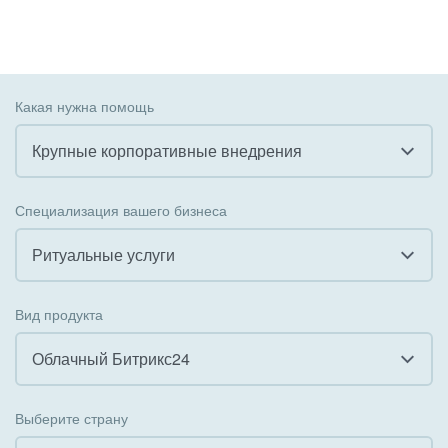
Какая нужна помощь
Крупные корпоративные внедрения
Все
Специализация вашего бизнеса
Внедрение CRM
Ритуальные услуги
Внедрение КЭДО
Все
Вид продукта
Интеграция с 1С
Гостинично-ресторанный бизнес
Облачный Битрикс24
Организация задач и проектов
Государственные организации
Все
Внедрение Бизнес-процессов
Выберите страну
Коммунальные услуги, ЖКХ