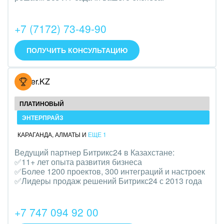
Интерьер, дизайн, декор
+7 (7172) 73-49-90
IT, Интернет
ПОЛУЧИТЬ КОНСУЛЬТАЦИЮ
Консалтинговые и управленческие услуги
Культурные события, спорт, шоу-бизнес
Hoster.KZ
Логистика
ПЛАТИНОВЫЙ
Мебель, лес, деревообработка
ЭНТЕРПРАЙЗ
КАРАГАНДА
,
АЛМАТЫ
И
ЕЩЕ 1
Медицина и фармацевтика
Ведущий партнер Битрикс24 в Казахстане:
✅11+ лет опыта развития бизнеса
Металлургия
✅Более 1200 проектов, 300 интеграций и настроек
✅Лидеры продаж решений Битрикс24 с 2013 года
Мода, одежда, аксессуары, стиль
Нефть, газ
+7 747 094 92 00