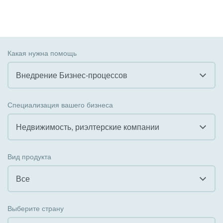
Какая нужна помощь
Внедрение Бизнес-процессов
Все
Специализация вашего бизнеса
Внедрение CRM
Недвижимость, риэлтерские компании
Внедрение КЭДО
Все
Вид продукта
Интеграция с 1С
Гостинично-ресторанный бизнес
Все
Организация задач и проектов
Государственные организации
Все
Внедрение Бизнес-процессов
Выберите страну
Коммунальные услуги, ЖКХ