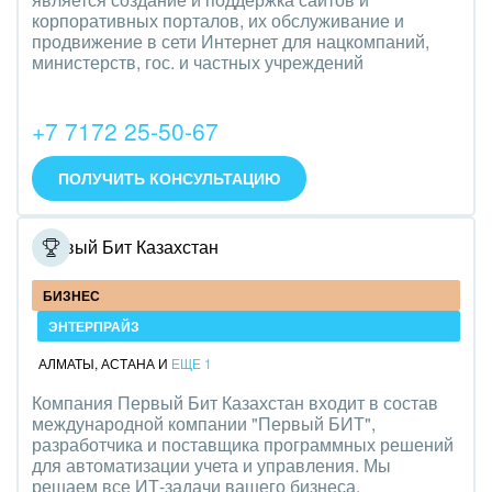
Транспорт, Авиация, автобизнес
корпоративных порталов, их обслуживание и
продвижение в сети Интернет для нацкомпаний,
Трудоустройство
министерств, гос. и частных учреждений
Красота, фитнес, спорт
+7 7172 25-50-67
PR, маркетинг, реклама,
ПОЛУЧИТЬ КОНСУЛЬТАЦИЮ
АПК и пищевая промышленность
Выставки, семинары, конференции
Первый Бит Казахстан
Горнодобывающая отрасль
БИЗНЕС
ЭНТЕРПРАЙЗ
Досуг, туризм и отдых
АЛМАТЫ
,
АСТАНА
И
ЕЩЕ 1
Изготовление памятников и мемориальных
Компания Первый Бит Казахстан входит в состав
комплексов
международной компании "Первый БИТ",
разработчика и поставщика программных решений
Инвестиционный бизнес
для автоматизации учета и управления. Мы
решаем все ИТ-задачи вашего бизнеса.