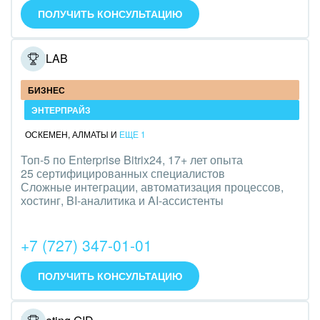
Оборудование, техника
ПОЛУЧИТЬ КОНСУЛЬТАЦИЮ
Полиграфия
ONELAB
Ритуальные услуги
БИЗНЕС
Рынки и торговля
ЭНТЕРПРАЙЗ
Связь и телекоммуникации
ОСКЕМЕН
,
АЛМАТЫ
И
ЕЩЕ 1
Топ-5 по Enterprise Bitrix24, 17+ лет опыта
Финансы, бухгалтерия, банки
25 сертифицированных специалистов
Сложные интеграции, автоматизация процессов,
Химия и нефтехимия
хостинг, BI-аналитика и AI-ассистенты
Электроэнергетика
+7 (727) 347-01-01
Ювелирное дело
ПОЛУЧИТЬ КОНСУЛЬТАЦИЮ
Юриспруденция