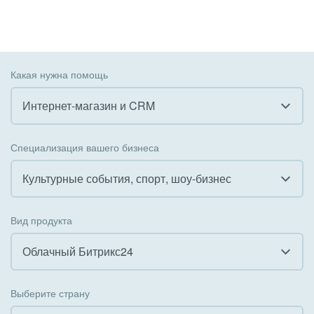
Какая нужна помощь
Интернет-магазин и CRM
Все
Специализация вашего бизнеса
Внедрение CRM
Культурные события, спорт, шоу-бизнес
Внедрение КЭДО
Все
Вид продукта
Интеграция с 1С
Гостинично-ресторанный бизнес
Облачный Битрикс24
Организация задач и проектов
Государственные организации
Все
Внедрение Бизнес-процессов
Выберите страну
Коммунальные услуги, ЖКХ