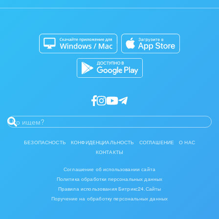
Задать вопрос
Интерьер, дизайн, декор
Сайты
Приложение для Windows и Mac
IT, Интернет
Магазины
Каталог приложений
Консалтинговые и управленческие услуги
Разработчикам приложений
Культурные события, спорт, шоу-бизнес
Логистика
Мебель, лес, деревообработка
Медицина и фармацевтика
БЕЗОПАСНОСТЬ
КОНФИДЕНЦИАЛЬНОСТЬ
СОГЛАШЕНИЕ
О НАС
КОНТАКТЫ
Металлургия
Соглашение об использовании сайта
Мода, одежда, аксессуары, стиль
Политика обработки персональных данных
Правила использования Битрикс24.Сайты
Поручение на обработку персональных данных
Нефть, газ