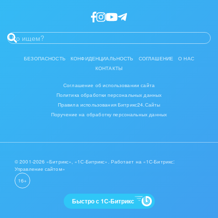
Интерьер, дизайн, декор
IT, Интернет
Консалтинговые и управленческие услуги
БЕЗОПАСНОСТЬ
КОНФИДЕНЦИАЛЬНОСТЬ
СОГЛАШЕНИЕ
О НАС
КОНТАКТЫ
Культурные события, спорт, шоу-бизнес
Соглашение об использовании сайта
Логистика
Политика обработки персональных данных
Правила использования Битрикс24.Сайты
Мебель, лес, деревообработка
Поручение на обработку персональных данных
Медицина и фармацевтика
Металлургия
© 2001-2026 «Битрикс», «1С-Битрикс». Работает на «1С-Битрикс:
Управление сайтом»
Мода, одежда, аксессуары, стиль
16+
Нефть, газ
Быстро с 1С-Битрикс