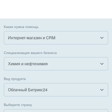
Какая нужна помощь
Интернет-магазин и CRM
Все
Специализация вашего бизнеса
Внедрение CRM
Химия и нефтехимия
Внедрение КЭДО
Все
Вид продукта
Интеграция с 1С
Гостинично-ресторанный бизнес
Облачный Битрикс24
Организация задач и проектов
Государственные организации
Все
Внедрение Бизнес-процессов
Выберите страну
Коммунальные услуги, ЖКХ