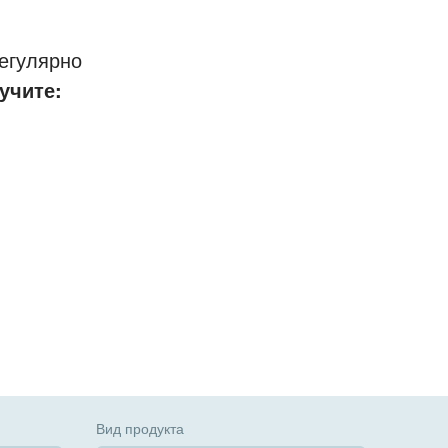
егулярно
учите:
Вид продукта