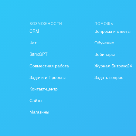
Создание сайтов
Обще
Интернет-магазин и CRM
орга
ВОЗМОЖНОСТИ
ПОМОЩЬ
Крупные корпоративные
Охра
CRM
Вопросы и ответы
внедрения
Пром
Чат
Обучение
Внедрение для медицины
BitrixGPT
Вебинары
СМИ,
Внедрение для
спра
Совместная работа
Журнал Битрикс24
гос.организаций
Стра
Задачи и Проекты
Задать вопрос
Внедрение онлайн-
Контакт-центр
продаж
Строи
благ
Сайты
Внедрение онлайн-офиса
/ Интранета
Тран
Магазины
авто
Труд