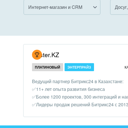
Интернет-магазин и CRM
Досуг
Все
Все
Внедрение CRM
Гост
бизн
Внедрение КЭДО
Госу
Hoster.KZ
Интеграция с 1С
Комм
ПЛАТИНОВЫЙ
ЭНТЕРПРАЙЗ
К
Организация задач и
проектов
Неко
Ведущий партнер Битрикс24 в Казахстане:
орга
✅11+ лет опыта развития бизнеса
Внедрение Бизнес-
Благ
✅Более 1200 проектов, 300 интеграций и на
процессов
Недв
✅Лидеры продаж решений Битрикс24 с 2013
Системное
комп
администрирование
Обра