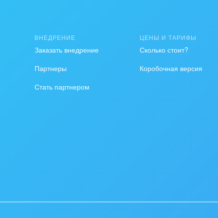
ственно-политические
низации
ВНЕДРЕНИЕ
ЦЕНЫ И ТАРИФЫ
на, безопасность
Заказать внедрение
Сколько стоит?
ышленность
Партнеры
Коробочная версия
Стать партнером
 издательства,
вочники
хование
тельство, ремонт и
оустройство
спорт, Авиация,
бизнес
оустройство