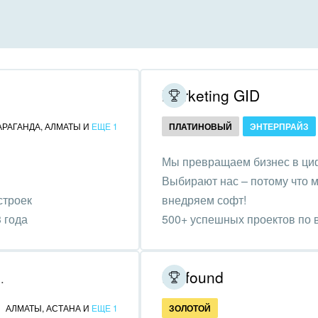
инично-ресторанный
ес
дарственные организации
Marketing GID
унальные услуги, ЖКХ
АРАГАНДА
,
АЛМАТЫ
И
ЕЩЕ 1
ПЛАТИНОВЫЙ
ЭНТЕРПРАЙЗ
ммерческие, религиозные
Мы превращаем бизнес в ци
низации,
Выбирают нас – потому что м
отворительность
строек
внедряем софт!
ижимость, риэлтерские
 года
500+ успешных проектов по в
ании
бизнес эффективнее.
зование, наука
Profound
еских решений
ственно-политические
АЛМАТЫ
,
АСТАНА
И
ЕЩЕ 1
ЗОЛОТОЙ
низации