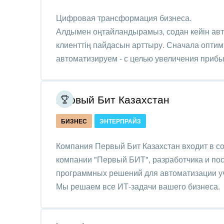
Крупные корпоративные
Цифровая трансформация бизнеса.
Охра
внедрения
Алдымен оңтайландырамыз, содан кейін ав
Пром
клиенттің пайдасын арттыру. Сначала оптим
Внедрение для медицины
автоматизируем - с целью увеличения прибы
СМИ,
Внедрение для
спра
гос.организаций
Первый Бит Казахстан
Стра
Внедрение онлайн-
продаж
Строи
БИЗНЕС
ЭНТЕРПРАЙЗ
благ
Внедрение онлайн-офиса
Компания Первый Бит Казахстан входит в с
/ Интранета
Тран
компании "Первый БИТ", разработчика и по
авто
программных решений для автоматизации уч
Мы решаем все ИТ-задачи вашего бизнеса.
Труд
Красо