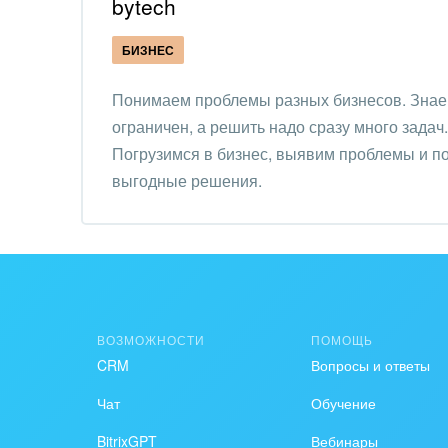
bytech
PR, м
БИЗНЕС
АПК 
пром
Понимаем проблемы разных бизнесов. Знаем
ограничен, а решить надо сразу много задач
Выст
конф
Погрузимся в бизнес, выявим проблемы и п
выгодные решения.
Горн
Досуг
Изго
мемо
ВОЗМОЖНОСТИ
ПОМОЩЬ
Инве
CRM
Вопросы и ответы
Интер
Чат
Обучение
IT, И
BitrixGPT
Вебинары