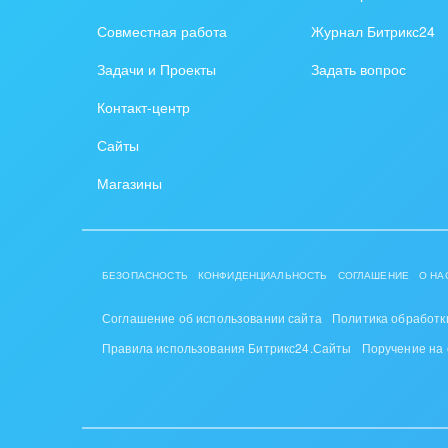
Совместная работа
Журнал Битрикс24
Конс
упра
Задачи и Проекты
Задать вопрос
Культ
Контакт-центр
шоу-
Сайты
Логи
Магазины
Мебе
Меди
БЕЗОПАСНОСТЬ
КОНФИДЕНЦИАЛЬНОСТЬ
СОГЛАШЕНИЕ
О НА
Мета
Соглашение об использовании сайта
Политика обработк
Мода,
Правила использования Битрикс24.Сайты
Поручение на
стил
Нефть