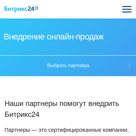
ВОЗМОЖНОСТИ
Внедрение онлайн-продаж
ЦЕНЫ
ИНТЕГРАЦИИ
Выбрать партнёра
ВНЕДРЕНИЕ
Выбрать партнёра
ПОДДЕРЖКА
Наши партнеры помогут внедрить
Стать партнёром
Битрикс24
ҚАЗАҚША
Кейсы партнеров
ПОЛУЧИТЬ БЕСПЛАТНО
Партнеры — это сертифицированные компании,