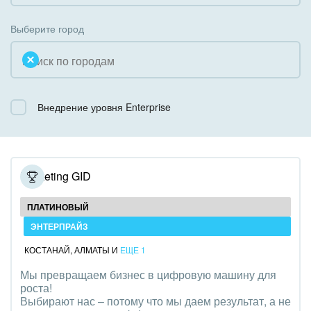
Коробочная версия
Благотворительность
Создание сайтов
Выберите город
Недвижимость, риэлтерские компании
Интернет-магазин и CRM
Образование, наука
Крупные корпоративные внедрения
Общественно-политические организации
Внедрение уровня Enterprise
Внедрение для медицины
Охрана, безопасность
Внедрение для гос.организаций
Промышленность
Внедрение онлайн-продаж
Marketing GID
СМИ, издательства, справочники
Внедрение онлайн-офиса / Интранета
ПЛАТИНОВЫЙ
Страхование
ЭНТЕРПРАЙЗ
КОСТАНАЙ
,
АЛМАТЫ
И
ЕЩЕ 1
Строительство, ремонт и благоустройство
Мы превращаем бизнес в цифровую машину для
роста!
Транспорт, Авиация, автобизнес
Выбирают нас – потому что мы даем результат, а не