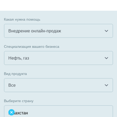
Какая нужна помощь
Внедрение онлайн-продаж
Все
Специализация вашего бизнеса
Внедрение CRM
Нефть, газ
Внедрение КЭДО
Все
Вид продукта
Интеграция с 1С
Гостинично-ресторанный бизнес
Все
Организация задач и проектов
Государственные организации
Все
Внедрение Бизнес-процессов
Выберите страну
Коммунальные услуги, ЖКХ
Облачный Битрикс24
Системное администрирование
Некоммерческие, религиозные организации,