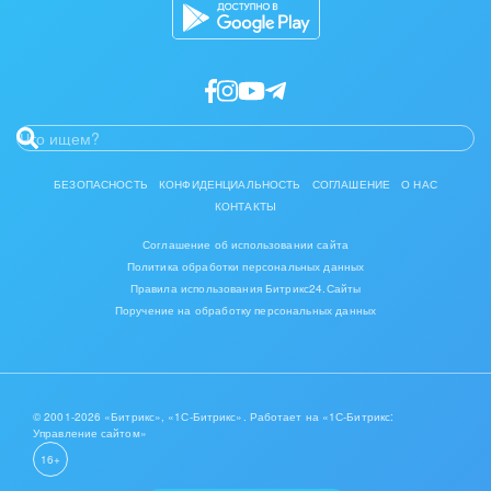
Полиграфия
Ритуальные услуги
Рынки и торговля
Связь и телекоммуникации
БЕЗОПАСНОСТЬ
КОНФИДЕНЦИАЛЬНОСТЬ
СОГЛАШЕНИЕ
О НАС
КОНТАКТЫ
Финансы, бухгалтерия, банки
Соглашение об использовании сайта
Химия и нефтехимия
Политика обработки персональных данных
Правила использования Битрикс24.Сайты
Электроэнергетика
Поручение на обработку персональных данных
Ювелирное дело
Юриспруденция
© 2001-2026 «Битрикс», «1С-Битрикс». Работает на «1С-Битрикс:
Управление сайтом»
16+