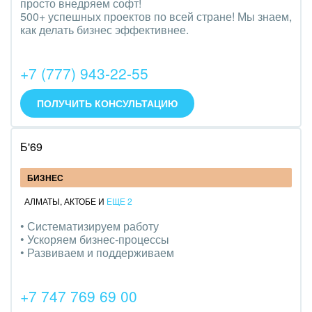
просто внедряем софт!
Трудоустройство
500+ успешных проектов по всей стране! Мы знаем,
как делать бизнес эффективнее.
Красота, фитнес, спорт
PR, маркетинг, реклама,
+7 (777) 943-22-55
АПК и пищевая промышленность
ПОЛУЧИТЬ КОНСУЛЬТАЦИЮ
Выставки, семинары, конференции
Б'69
Горнодобывающая отрасль
БИЗНЕС
Досуг, туризм и отдых
АЛМАТЫ
,
АКТОБЕ
И
ЕЩЕ 2
Изготовление памятников и мемориальных
• Систематизируем работу
• Ускоряем бизнес-процессы
комплексов
• Развиваем и поддерживаем
Инвестиционный бизнес
+7 747 769 69 00
Интерьер, дизайн, декор