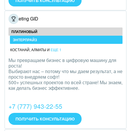
ПОЛУЧИТЬ КОНСУЛЬТАЦИЮ
Оборудование, техника
Полиграфия
Marketing GID
Ритуальные услуги
ПЛАТИНОВЫЙ
ЭНТЕРПРАЙЗ
Рынки и торговля
КОСТАНАЙ
,
АЛМАТЫ
И
ЕЩЕ 1
Связь и телекоммуникации
Мы превращаем бизнес в цифровую машину для
роста!
Финансы, бухгалтерия, банки
Выбирают нас – потому что мы даем результат, а не
просто внедряем софт!
Химия и нефтехимия
500+ успешных проектов по всей стране! Мы знаем,
как делать бизнес эффективнее.
Электроэнергетика
+7 (777) 943-22-55
Ювелирное дело
Юриспруденция
ПОЛУЧИТЬ КОНСУЛЬТАЦИЮ