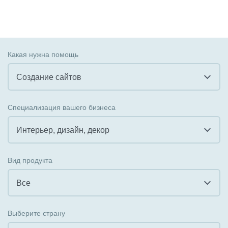
Какая нужна помощь
Создание сайтов
Все
Специализация вашего бизнеса
Внедрение CRM
Интерьер, дизайн, декор
Внедрение КЭДО
Все
Вид продукта
Интеграция с 1С
Гостинично-ресторанный бизнес
Все
Организация задач и проектов
Государственные организации
Все
Внедрение Бизнес-процессов
Выберите страну
Коммунальные услуги, ЖКХ