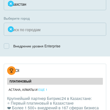
Облачный Битрикс24
Системное администрирование
Некоммерческие, религиозные организации,
Коробочная версия
Благотворительность
Создание сайтов
Выберите город
Недвижимость, риэлтерские компании
Интернет-магазин и CRM
Образование, наука
Крупные корпоративные внедрения
Общественно-политические организации
Внедрение уровня Enterprise
Внедрение для медицины
Охрана, безопасность
Внедрение для гос.организаций
Промышленность
Внедрение онлайн-продаж
NOVOI
СМИ, издательства, справочники
Внедрение онлайн-офиса / Интранета
ПЛАТИНОВЫЙ
Страхование
АСТАНА
,
АЛМАТЫ
И
ЕЩЕ 1
Крупнейший партнер Битрикс24 в Казахстане:
Строительство, ремонт и благоустройство
⭐️ Первый платиновый в Казахстане
❤️ Более 1 500+ внедрений в 167 сферах бизнеса