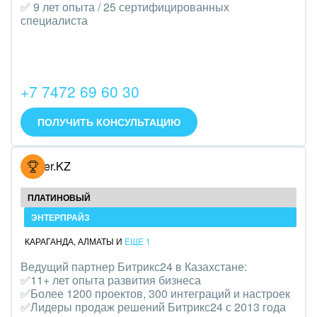
Транспорт, Авиация, автобизнес
✅ 9 лет опыта / 25 сертифицированных
специалиста
Трудоустройство
Красота, фитнес, спорт
+7 7472 69 60 30
PR, маркетинг, реклама,
ПОЛУЧИТЬ КОНСУЛЬТАЦИЮ
АПК и пищевая промышленность
Выставки, семинары, конференции
Hoster.KZ
Горнодобывающая отрасль
ПЛАТИНОВЫЙ
Досуг, туризм и отдых
ЭНТЕРПРАЙЗ
КАРАГАНДА
,
АЛМАТЫ
И
ЕЩЕ 1
Изготовление памятников и мемориальных
Ведущий партнер Битрикс24 в Казахстане:
комплексов
✅11+ лет опыта развития бизнеса
✅Более 1200 проектов, 300 интеграций и настроек
Инвестиционный бизнес
✅Лидеры продаж решений Битрикс24 с 2013 года