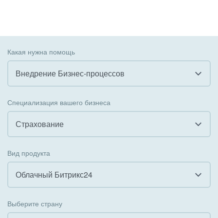
Какая нужна помощь
Внедрение Бизнес-процессов
Все
Специализация вашего бизнеса
Внедрение CRM
Страхование
Внедрение КЭДО
Все
Вид продукта
Интеграция с 1С
Гостинично-ресторанный бизнес
Облачный Битрикс24
Организация задач и проектов
Государственные организации
Все
Внедрение Бизнес-процессов
Выберите страну
Коммунальные услуги, ЖКХ