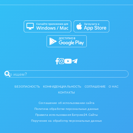
Задать вопрос
Интерьер, дизайн, декор
Сайты
Приложение для Windows и Mac
IT, Интернет
Магазины
Каталог приложений
Консалтинговые и управленческие услуги
Разработчикам приложений
Культурные события, спорт, шоу-бизнес
Логистика
Мебель, лес, деревообработка
Медицина и фармацевтика
БЕЗОПАСНОСТЬ
КОНФИДЕНЦИАЛЬНОСТЬ
СОГЛАШЕНИЕ
О НАС
КОНТАКТЫ
Металлургия
Соглашение об использовании сайта
Мода, одежда, аксессуары, стиль
Политика обработки персональных данных
Правила использования Битрикс24.Сайты
Поручение на обработку персональных данных
Нефть, газ