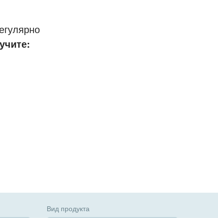
егулярно
учите:
Вид продукта