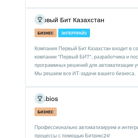
Красо
Первый Бит Казахстан
PR, м
БИЗНЕС
ЭНТЕРПРАЙЗ
АПК 
пром
Компания Первый Бит Казахстан входит в с
компании "Первый БИТ", разработчика и по
Выст
конф
программных решений для автоматизации уч
Мы решаем все ИТ-задачи вашего бизнеса.
Горн
Досуг
Simbios
Изго
мемо
БИЗНЕС
Инве
Профессионально автоматизируем и интегр
процессы с помощью Битрикс24!