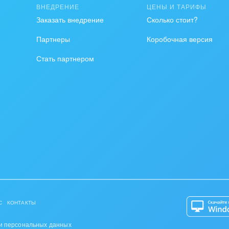
ВНЕДРЕНИЕ
ЦЕНЫ И ТАРИФЫ
, газ
Заказать внедрение
Сколько стоит?
удование, техника
Партнеры
Коробочная версия
графия
Стать партнером
альные услуги
и и торговля
ь и телекоммуникации
сы, бухгалтерия, банки
я и нефтехимия
троэнергетика
С
КОНТАКТЫ
ирное дело
и персональных данных