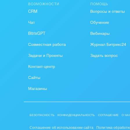
ВОЗМОЖНОСТИ
ПОМОЩЬ
Нефть
CRM
Вопросы и ответы
Обор
Чат
Обучение
Поли
BitrixGPT
Вебинары
Совместная работа
Журнал Битрикс24
Риту
Задачи и Проекты
Задать вопрос
Рынк
Контакт-центр
Связ
Сайты
Финан
Магазины
Хими
Элек
БЕЗОПАСНОСТЬ
КОНФИДЕНЦИАЛЬНОСТЬ
СОГЛАШЕНИЕ
О НА
Ювел
Соглашение об использовании сайта
Политика обработк