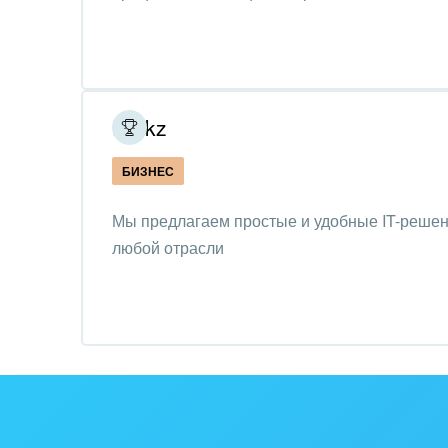
Интер
IT, И
Конс
упра
R2.kz
Культ
БИЗНЕС
шоу-
Мы предлагаем простые и удобные IT-решен
Логи
любой отрасли
Мебе
Меди
Мета
Мода,
стил