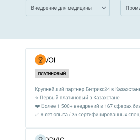
Внедрение для медицины
Пром
Все
Все
Внедрение CRM
Гост
бизн
Внедрение КЭДО
Госу
NOVOI
Интеграция с 1С
Комм
ПЛАТИНОВЫЙ
Организация задач и
проектов
Неко
Крупнейший партнер Битрикс24 в Казахстан
орга
⭐️ Первый платиновый в Казахстане
Внедрение Бизнес-
Благ
❤️ Более 1 500+ внедрений в 167 сферах би
процессов
Недв
✅ 9 лет опыта / 25 сертифицированных спе
Системное
комп
администрирование
Обра
PRODVIG