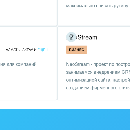
ьер, дизайн, декор
максимально снизить рутину 
нтернет
алтинговые и
вленческие услуги
NeoStream
урные события, спорт,
АЛМАТЫ
,
АКТАУ
И
ЕЩЕ 1
БИЗНЕС
бизнес
ия для компаний
NeoStream - проект по пост
стика
занимаемся внедрением CRM
ль, лес, деревообработка
оптимизацией сайта, настрой
созданием фирменного стиля
цина и фармацевтика
ллургия
 одежда, аксессуары,
ь