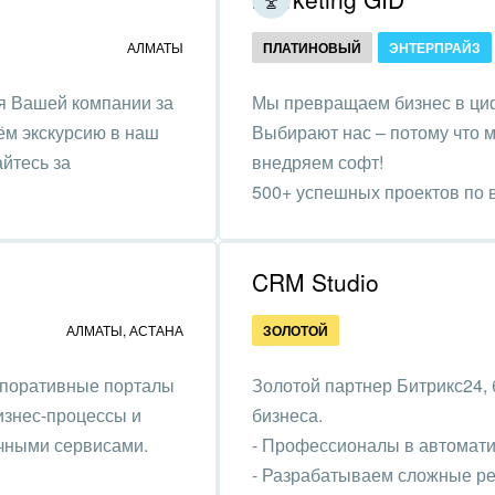
ственно-политические
АЛМАТЫ
ПЛАТИНОВЫЙ
ЭНТЕРПРАЙЗ
низации
я Вашей компании за
Мы превращаем бизнес в ци
на, безопасность
ём экскурсию в наш
Выбирают нас – потому что м
ышленность
айтесь за
внедряем софт!
500+ успешных проектов по в
 издательства,
бизнес эффективнее.
вочники
хование
CRM Studio
тельство, ремонт и
АЛМАТЫ
,
АСТАНА
ЗОЛОТОЙ
оустройство
орпоративные порталы
Золотой партнер Битрикс24, 
спорт, Авиация,
изнес-процессы и
бизнеса.
бизнес
чными сервисами.
- Профессионалы в автомати
- Разрабатываем сложные ре
оустройство