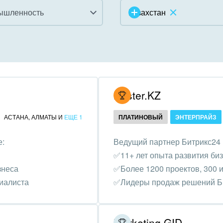
ышленность
Казахстан
инично-ресторанный
ес
дарственные организации
Hoster.KZ
унальные услуги, ЖКХ
АСТАНА
,
АЛМАТЫ
И
ЕЩЕ 1
ПЛАТИНОВЫЙ
ЭНТЕРПРАЙЗ
ммерческие, религиозные
е:
Ведущий партнер Битрикс24 
низации,
✅11+ лет опыта развития би
отворительность
знеса
✅Более 1200 проектов, 300 и
ижимость, риэлтерские
циалиста
✅Лидеры продаж решений Би
ании
зование, наука
Marketing GID