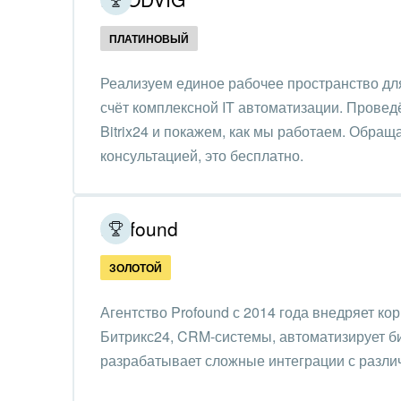
Создание сайтов
Обще
ПЛАТИНОВЫЙ
Интернет-магазин и CRM
орга
Крупные корпоративные
Реализуем единое рабочее пространство дл
Охра
внедрения
счёт комплексной IT автоматизации. Провед
Пром
Bitrix24 и покажем, как мы работаем. Обращ
Внедрение для медицины
консультацией, это бесплатно.
СМИ,
Внедрение для
спра
гос.организаций
Profound
Стра
Внедрение онлайн-
продаж
Строи
ЗОЛОТОЙ
благ
Внедрение онлайн-офиса
Агентство Profound с 2014 года внедряет к
/ Интранета
Тран
Битрикс24, CRM-системы, автоматизирует б
авто
разрабатывает сложные интеграции с разли
Труд