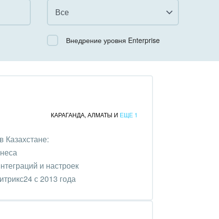
Все
Все
Внедрение уровня Enterprise
Облачный Битрикс24
Коробочная версия
КАРАГАНДА
,
АЛМАТЫ
И
ЕЩЕ 1
в Казахстане:
знеса
нтеграций и настроек
трикс24 с 2013 года