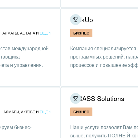
использованием API
та, фитнес, спорт
LookUp
аркетинг, реклама,
АЛМАТЫ
,
АСТАНА
И
ЕЩЕ 1
БИЗНЕС
и пищевая
ышленность
остав международной
Компания специализируется 
ставщика
авки, семинары,
программных решений, напр
еренции
ета и управления.
процессов и повышение эфф
одобывающая отрасль
, туризм и отдых
IT DASS Solutions
товление памятников и
риальных комплексов
АЛМАТЫ
,
АКТОБЕ
И
ЕЩЕ 1
БИЗНЕС
стиционный бизнес
ируем бизнес-
Наши услуги позволят Вам п
выше, получить ПОЛНЫЙ конт