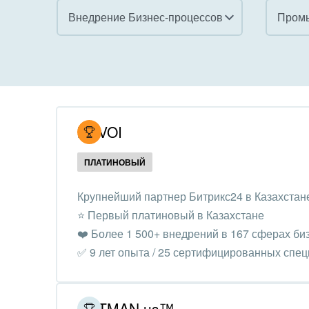
Внедрение Бизнес-процессов
Пром
Все
Все
Внедрение CRM
Гост
бизн
Внедрение КЭДО
Госу
NOVOI
Интеграция с 1С
Комм
ПЛАТИНОВЫЙ
Организация задач и
проектов
Неко
Крупнейший партнер Битрикс24 в Казахстан
орга
⭐️ Первый платиновый в Казахстане
Внедрение Бизнес-
Благ
❤️ Более 1 500+ внедрений в 167 сферах би
процессов
Недв
✅ 9 лет опыта / 25 сертифицированных спе
Системное
комп
администрирование
Обра
GETMAN.us™