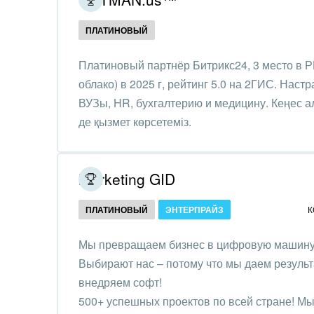
Создание сайтов
Обще
ПЛАТИНОВЫЙ
Интернет-магазин и CRM
орга
Крупные корпоративные
Платиновый партнёр Битрикс24, 3 место в Р
Охра
внедрения
облако) в 2025 г, рейтинг 5.0 на 2ГИС. Нас
Пром
ВУЗы, HR, бухгалтерию и медицину. Кеңес а
Внедрение для медицины
де қызмет көрсетеміз.
СМИ,
Внедрение для
спра
гос.организаций
Marketing GID
Стра
Внедрение онлайн-
продаж
Строи
ПЛАТИНОВЫЙ
ЭНТЕРПРАЙЗ
К
благ
Внедрение онлайн-офиса
Мы превращаем бизнес в цифровую машину 
/ Интранета
Тран
Выбирают нас – потому что мы даем результа
авто
внедряем софт!
500+ успешных проектов по всей стране! Мы 
Труд