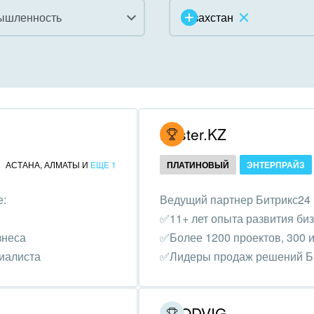
ышленность
Казахстан
инично-ресторанный
ес
дарственные организации
Hoster.KZ
унальные услуги, ЖКХ
АСТАНА
,
АЛМАТЫ
И
ЕЩЕ 1
ПЛАТИНОВЫЙ
ЭНТЕРПРАЙЗ
ммерческие, религиозные
е:
Ведущий партнер Битрикс24 
низации,
✅11+ лет опыта развития би
отворительность
знеса
✅Более 1200 проектов, 300 и
ижимость, риэлтерские
циалиста
✅Лидеры продаж решений Би
ании
зование, наука
PRODVIG