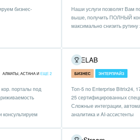
, газ
ируем бизнес-
Наши услуги позволят Вам п
выше, получить ПОЛНЫЙ конт
удование, техника
максимально снизить рутину 
графия
альные услуги
ONELAB
и и торговля
АЛМАТЫ
,
АСТАНА
И
ЕЩЕ 2
БИЗНЕС
ЭНТЕРПРАЙЗ
ь и телекоммуникации
кор. порталы под
Топ-5 по Enterprise Bitrix24, 
сы, бухгалтерия, банки
приживаемость
25 сертифицированных спец
я и нефтехимия
Сложные интеграции, автомат
 консультируем
аналитика и AI-ассистенты
троэнергетика
ирное дело
NeoStream