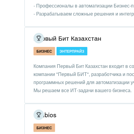
Интер
- Профессионалы в автоматизации Бизнес-
- Разрабатываем сложные решения и интегр
IT, И
использованием API
Конс
упра
Первый Бит Казахстан
Культ
БИЗНЕС
ЭНТЕРПРАЙЗ
шоу-
Компания Первый Бит Казахстан входит в с
Логи
компании "Первый БИТ", разработчика и по
Мебе
программных решений для автоматизации уч
Мы решаем все ИТ-задачи вашего бизнеса.
Меди
Мета
Simbios
Мода,
стил
БИЗНЕС