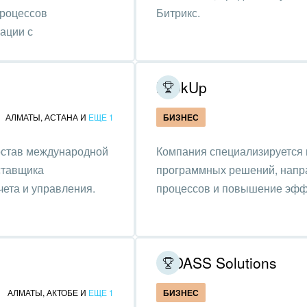
ьер, дизайн, декор
процессов
Битрикс.
ации с
нтернет
алтинговые и
вленческие услуги
LookUp
урные события, спорт,
АЛМАТЫ
,
АСТАНА
И
ЕЩЕ 1
БИЗНЕС
бизнес
остав международной
Компания специализируется 
стика
ставщика
программных решений, напр
ль, лес, деревообработка
ета и управления.
процессов и повышение эфф
цина и фармацевтика
ллургия
IT DASS Solutions
 одежда, аксессуары,
ь
АЛМАТЫ
,
АКТОБЕ
И
ЕЩЕ 1
БИЗНЕС