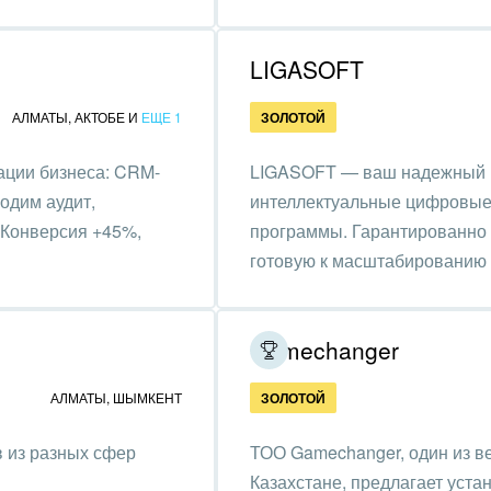
та, фитнес, спорт
LIGASOFT
аркетинг, реклама,
АЛМАТЫ
,
АКТОБЕ
И
ЕЩЕ 1
ЗОЛОТОЙ
и пищевая
ышленность
ации бизнеса: CRM-
LIGASOFT — ваш надежный IT
одим аудит,
авки, семинары,
интеллектуальные цифровые 
еренции
 Конверсия +45%,
программы. Гарантированно 
готовую к масштабированию 
одобывающая отрасль
, туризм и отдых
Gamechanger
товление памятников и
риальных комплексов
АЛМАТЫ
,
ШЫМКЕНТ
ЗОЛОТОЙ
стиционный бизнес
в из разных сфер
ТОО Gamechanger, один из в
Казахстане, предлагает уста