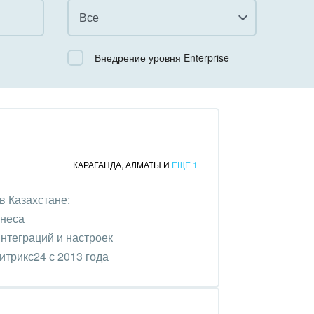
Все
Все
Внедрение уровня Enterprise
Облачный Битрикс24
Коробочная версия
КАРАГАНДА
,
АЛМАТЫ
И
ЕЩЕ 1
в Казахстане:
знеса
нтеграций и настроек
трикс24 с 2013 года