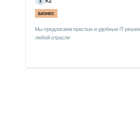
Юрис
БИЗНЕС
Мы предлагаем простые и удобные IT-решен
любой отрасли
BK.KZ Studio
БИЗНЕС
ЭНТЕРПРАЙЗ
Основной деятельностью ТОО «BK.KZ STUD
создание и поддержка сайтов и корпоративн
обслуживание и продвижение в сети Интерн
министерств, гос. и частных учреждений