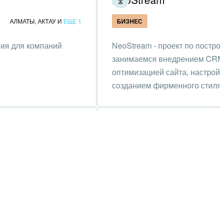
пруденция
АЛМАТЫ
,
АКТАУ
И
ЕЩЕ 1
БИЗНЕС
ия для компаний
NeoStream - проект по пост
занимаемся внедрением CRM
оптимизацией сайта, настрой
созданием фирменного стиля
Б'69
АСТАНА
БИЗНЕС
IO» является
• Систематизируем работу
ых порталов, их
• Ускоряем бизнес-процессы
ет для нацкомпаний,
• Развиваем и поддерживае