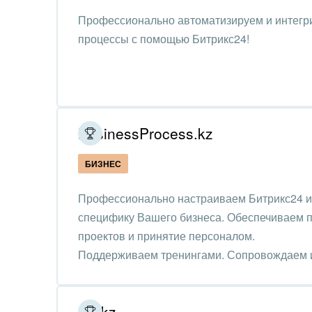
Нефть
Профессионально автоматизируем и интегр
процессы с помощью Битрикс24!
Обор
Поли
Риту
BusinessProcess.kz
Рынк
БИЗНЕС
Связ
Профессионально настраиваем Битрикс24 и 
Финан
специфику Вашего бизнеса. Обеспечиваем 
Хими
проектов и принятие персоналом.
Поддерживаем тренингами. Сопровождаем и
Элек
руководителей.
Ювел
R2.kz