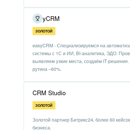
бизнес эффективнее.
Красо
easyCRM
PR, м
ЗОЛОТОЙ
АПК 
пром
easyCRM - Специализируемся на автоматиз
системы с 1С и ИИ, BI-аналитика, ЭДО. Пров
Выст
конф
выявляем узкие места, создаём IT-решения.
рутина –60%.
Горн
Реализовали 350+ кейсов
Досуг
CRM Studio
Изго
мемо
ЗОЛОТОЙ
Инве
Золотой партнер Битрикс24, более 60 кейсо
бизнеса.