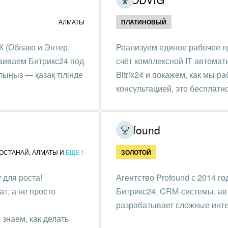
ственно-политические
АЛМАТЫ
ПЛАТИНОВЫЙ
низации
К (Облако и Энтер.
Реализуем единое рабочее п
на, безопасность
траиваем Битрикс24 под
счёт комплексной IT автомат
ышленность
лыңыз — қазақ тілінде
Bitrix24 и покажем, как мы р
консультацией, это бесплатно
 издательства,
вочники
хование
Profound
тельство, ремонт и
ОСТАНАЙ
,
АЛМАТЫ
И
ЕЩЕ 1
ЗОЛОТОЙ
оустройство
для роста!
Агентство Profound с 2014 г
спорт, Авиация,
т, а не просто
Битрикс24, CRM-системы, ав
бизнес
разрабатывает сложные инте
знаем, как делать
оустройство