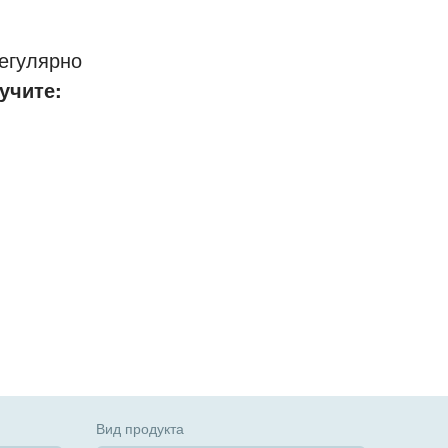
егулярно
учите:
Вид продукта