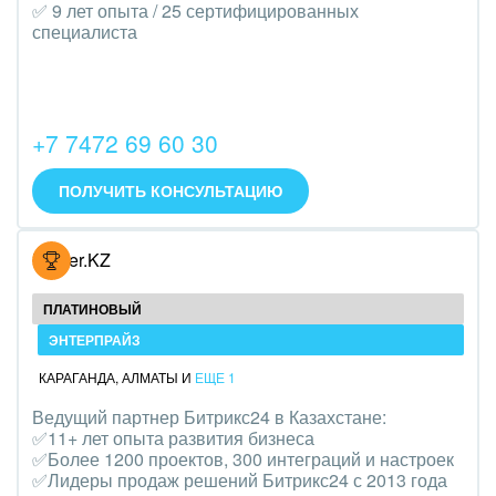
Транспорт, Авиация, автобизнес
✅ 9 лет опыта / 25 сертифицированных
специалиста
Трудоустройство
Красота, фитнес, спорт
+7 7472 69 60 30
PR, маркетинг, реклама,
ПОЛУЧИТЬ КОНСУЛЬТАЦИЮ
АПК и пищевая промышленность
Выставки, семинары, конференции
Hoster.KZ
Горнодобывающая отрасль
ПЛАТИНОВЫЙ
Досуг, туризм и отдых
ЭНТЕРПРАЙЗ
КАРАГАНДА
,
АЛМАТЫ
И
ЕЩЕ 1
Изготовление памятников и мемориальных
Ведущий партнер Битрикс24 в Казахстане:
комплексов
✅11+ лет опыта развития бизнеса
✅Более 1200 проектов, 300 интеграций и настроек
Инвестиционный бизнес
✅Лидеры продаж решений Битрикс24 с 2013 года