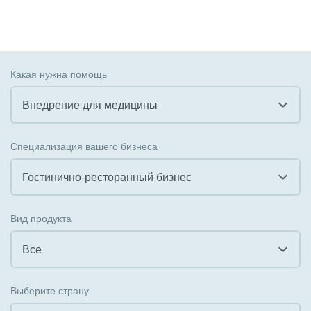
Какая нужна помощь
Внедрение для медицины
Все
Специализация вашего бизнеса
Внедрение CRM
Гостинично-ресторанный бизнес
Внедрение КЭДО
Все
Вид продукта
Интеграция с 1С
Гостинично-ресторанный бизнес
Все
Организация задач и проектов
Государственные организации
Все
Внедрение Бизнес-процессов
Выберите страну
Коммунальные услуги, ЖКХ