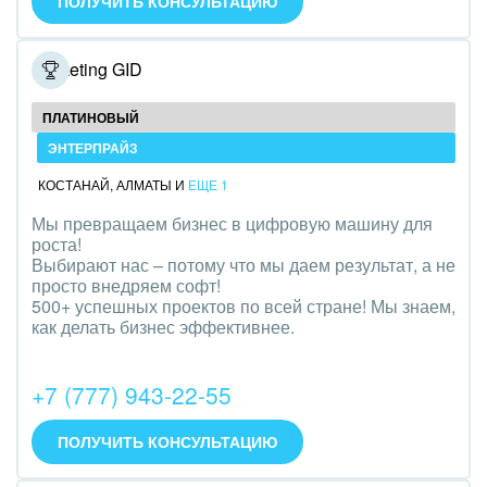
ПОЛУЧИТЬ КОНСУЛЬТАЦИЮ
Оборудование, техника
Полиграфия
Marketing GID
Ритуальные услуги
ПЛАТИНОВЫЙ
ЭНТЕРПРАЙЗ
Рынки и торговля
КОСТАНАЙ
,
АЛМАТЫ
И
ЕЩЕ 1
Связь и телекоммуникации
Мы превращаем бизнес в цифровую машину для
роста!
Финансы, бухгалтерия, банки
Выбирают нас – потому что мы даем результат, а не
просто внедряем софт!
Химия и нефтехимия
500+ успешных проектов по всей стране! Мы знаем,
как делать бизнес эффективнее.
Электроэнергетика
+7 (777) 943-22-55
Ювелирное дело
Юриспруденция
ПОЛУЧИТЬ КОНСУЛЬТАЦИЮ