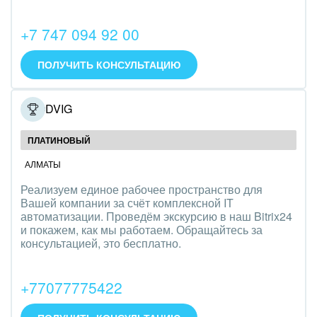
Интерьер, дизайн, декор
+7 747 094 92 00
IT, Интернет
ПОЛУЧИТЬ КОНСУЛЬТАЦИЮ
Консалтинговые и управленческие услуги
Культурные события, спорт, шоу-бизнес
PRODVIG
Логистика
ПЛАТИНОВЫЙ
АЛМАТЫ
Мебель, лес, деревообработка
Реализуем единое рабочее пространство для
Медицина и фармацевтика
Вашей компании за счёт комплексной IT
автоматизации. Проведём экскурсию в наш Bitrix24
и покажем, как мы работаем. Обращайтесь за
Металлургия
консультацией, это бесплатно.
Мода, одежда, аксессуары, стиль
+77077775422
Нефть, газ