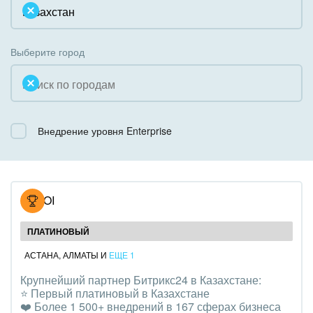
Облачный Битрикс24
Системное администрирование
Некоммерческие, религиозные организации,
Коробочная версия
Благотворительность
Создание сайтов
Выберите город
Недвижимость, риэлтерские компании
Интернет-магазин и CRM
Образование, наука
Крупные корпоративные внедрения
Общественно-политические организации
Внедрение уровня Enterprise
Внедрение для медицины
Охрана, безопасность
Внедрение для гос.организаций
Промышленность
Внедрение онлайн-продаж
NOVOI
СМИ, издательства, справочники
Внедрение онлайн-офиса / Интранета
ПЛАТИНОВЫЙ
Страхование
АСТАНА
,
АЛМАТЫ
И
ЕЩЕ 1
Крупнейший партнер Битрикс24 в Казахстане:
Строительство, ремонт и благоустройство
⭐️ Первый платиновый в Казахстане
❤️ Более 1 500+ внедрений в 167 сферах бизнеса