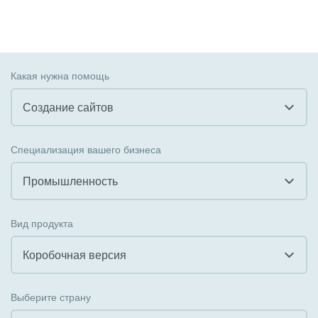
Какая нужна помощь
Создание сайтов
Все
Специализация вашего бизнеса
Внедрение CRM
Промышленность
Внедрение КЭДО
Все
Вид продукта
Интеграция с 1С
Гостинично-ресторанный бизнес
Коробочная версия
Организация задач и проектов
Государственные организации
Все
Внедрение Бизнес-процессов
Выберите страну
Коммунальные услуги, ЖКХ