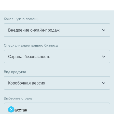
Какая нужна помощь
Внедрение онлайн-продаж
Все
Специализация вашего бизнеса
Внедрение CRM
Охрана, безопасность
Внедрение КЭДО
Все
Вид продукта
Интеграция с 1С
Гостинично-ресторанный бизнес
Коробочная версия
Организация задач и проектов
Государственные организации
Все
Внедрение Бизнес-процессов
Выберите страну
Коммунальные услуги, ЖКХ
Облачный Битрикс24
Системное администрирование
Некоммерческие, религиозные организации,