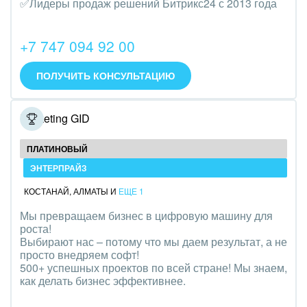
✅Лидеры продаж решений Битрикс24 с 2013 года
Трудоустройство
Красота, фитнес, спорт
+7 747 094 92 00
PR, маркетинг, реклама,
ПОЛУЧИТЬ КОНСУЛЬТАЦИЮ
АПК и пищевая промышленность
Marketing GID
Выставки, семинары, конференции
ПЛАТИНОВЫЙ
Горнодобывающая отрасль
ЭНТЕРПРАЙЗ
Досуг, туризм и отдых
КОСТАНАЙ
,
АЛМАТЫ
И
ЕЩЕ 1
Мы превращаем бизнес в цифровую машину для
Изготовление памятников и мемориальных
роста!
комплексов
Выбирают нас – потому что мы даем результат, а не
просто внедряем софт!
Инвестиционный бизнес
500+ успешных проектов по всей стране! Мы знаем,
как делать бизнес эффективнее.
Интерьер, дизайн, декор