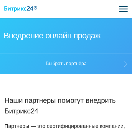
ВОЗМОЖНОСТИ
Внедрение онлайн-продаж
ЦЕНЫ
ИНТЕГРАЦИИ
Выбрать партнёра
ВНЕДРЕНИЕ
Выбрать партнёра
ПОДДЕРЖКА
Наши партнеры помогут внедрить
Стать партнёром
Битрикс24
ҚАЗАҚША
Кейсы партнеров
ПОЛУЧИТЬ БЕСПЛАТНО
Партнеры — это сертифицированные компании,