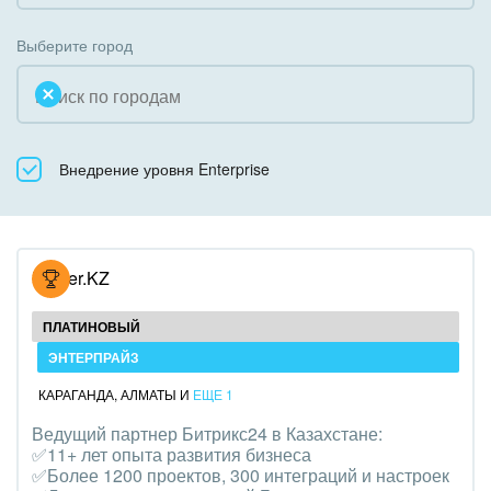
Коробочная версия
Благотворительность
Создание сайтов
Выберите город
Недвижимость, риэлтерские компании
Интернет-магазин и CRM
Образование, наука
Крупные корпоративные внедрения
Общественно-политические организации
Внедрение уровня Enterprise
Внедрение для медицины
Охрана, безопасность
Внедрение для гос.организаций
Промышленность
Внедрение онлайн-продаж
Hoster.KZ
СМИ, издательства, справочники
Внедрение онлайн-офиса / Интранета
ПЛАТИНОВЫЙ
Страхование
ЭНТЕРПРАЙЗ
КАРАГАНДА
,
АЛМАТЫ
И
ЕЩЕ 1
Строительство, ремонт и благоустройство
Ведущий партнер Битрикс24 в Казахстане:
✅11+ лет опыта развития бизнеса
Транспорт, Авиация, автобизнес
✅Более 1200 проектов, 300 интеграций и настроек