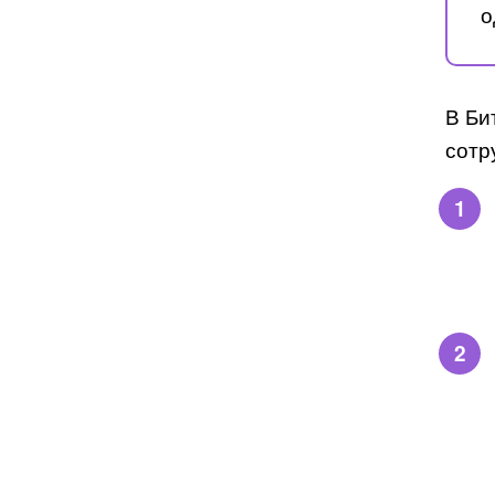
о
В Би
сотр