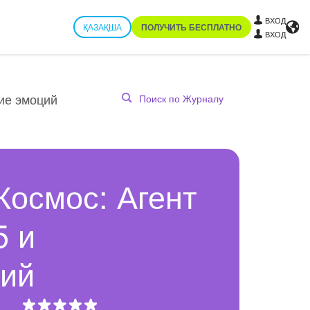
ВХОД
ҚАЗАҚША
ПОЛУЧИТЬ БЕСПЛАТНО
ВХОД
ние эмоций
Космос: Агент
5 и
ций