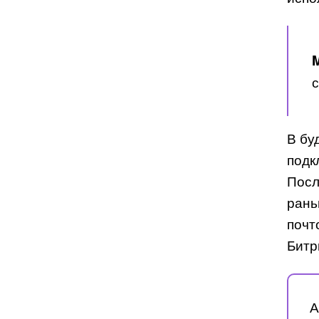
с
В бу
подк
Посл
рань
почт
Битр
А