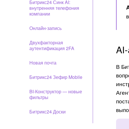
Битрикс24 Синк AI:
A
внутренняя телефония
компании
в
Онлайн-запись
Двухфакторная
AI
аутентификация 2FA
Новая почта
В Би
вопр
Битрикс24 Зефир Mobile
инст
BI-Конструктор — новые
Аген
фильтры
пост
выпо
Битрикс24 Доски