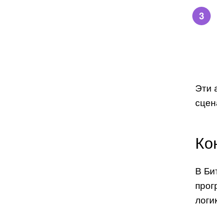
Эти 
сцен
Ко
В Би
прог
логи