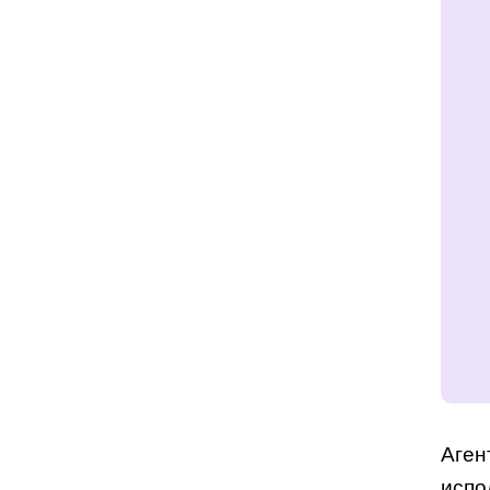
Аген
испо