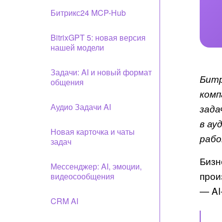
Битрикс24 MCP-Hub
BitrixGPT 5: новая версия
нашей модели
Задачи: AI и новый формат
Битр
общения
комп
Аудио Задачи AI
зада
в ау
Новая карточка и чаты
рабо
задач
Бизн
Мессенджер: AI, эмоции,
прои
видеосообщения
— AI
CRM AI