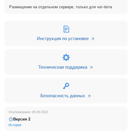
процесса для
лида
или
контакта
, привязанного к диалогу
(шаблоны ставятся вместе с установкой чат-бота, при их
Размещение на отдельном сервере, только для чат-бота
случайном удалении приложение придется переустановить,
работает на тарифе Профессиональный).
При запуске Бизнес-процесса, в него передается текст
сообщения пользователя, что дает возможность
Инструкция по установке
использовать Бизнес-процессы Битрикс24 в качестве
конструктора чат-бота для простейших операций:
1. Сбор обратной связи
2. Подтверждение визита
Техническая поддержка
3. Опросы
4. И т.д.
Особенно хорошо будет работать, если использовать
текстовые кнопки WhatsApp Business API
Безопасность данных
Для запуска БП используется только первое
сообщение после вашего информационного.
Опубликовано: 05.09.2022
Версия 2
История