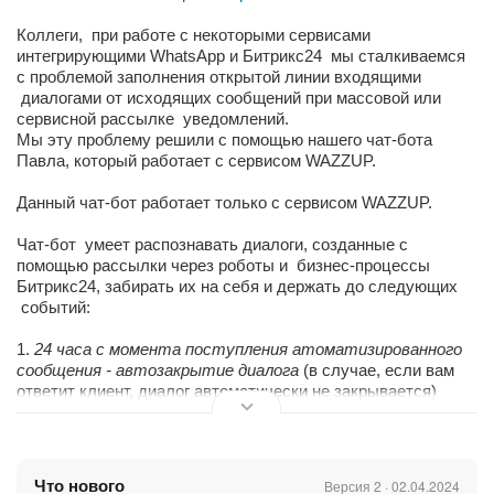
Коллеги, при работе с некоторыми сервисами
интегрирующими WhatsApp и Битрикс24 мы сталкиваемся
с проблемой заполнения открытой линии входящими
диалогами от исходящих сообщений при массовой или
сервисной рассылке уведомлений.
Мы эту проблему решили с помощью нашего чат-бота
Павла, который работает с сервисом WAZZUP.
Данный чат-бот работает только с сервисом WAZZUP.
Чат-бот умеет распознавать диалоги, созданные с
помощью рассылки через роботы и бизнес-процессы
Битрикс24, забирать их на себя и держать до следующих
событий:
1.
24 часа с момента поступления атоматизированного
сообщения - автозакрытие диалога
(в случае, если вам
ответит клиент, диалог автоматически не закрывается)
2. Ответ адресата на вашу рассылку - передача диалога в
очередь открытой линии (работает на платных тарифах
Битрикс24) и запуск установленного шаблона Бизнес-
Что нового
Версия 2 · 02.04.2024