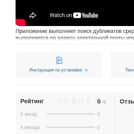
Приложение выполняет поиск дубликатов сре
выполняется по адресу электронной почты и/и
*далее по терминологии. Исходный лид - вно
дубликата. Дубликат - лид, найденный в рам
1.
Объединение
Инструкция по установке
Тех
В данном случае произойдёт удаление исходно
заполненные в дубликате поля, но заполненные
находился в момент объединения. В таймлайн
по лиду. Выполнено объединение дубликата"
Рейтинг
0
Отз
/5
2. Замена
5 звезд
0
В данном случае произойдет удаление дублика
выведен комментарий: "Ответственный Это по
4 звезды
0