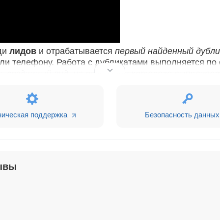
ди
лидов
и отрабатывается
первый найденный дубл
ли телефону. Работа с дубликатами выполняется по
вь созданный лид, на основании которого выполняе
ках поиска дубликатов, первый найденный.
ническая поддержка
Безопасность данных
го лида. В дубликате будут заполнены все пустые и
 в исходном лиде. Дубликат останется в той стадии
 будет выведен комментарий: "Ответственный Повто
ывы
та, исходный лид останется в текущей стадии. В та
вторная заявка от лида. Выполнена замена дубликат