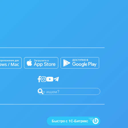
дет работать
Быстро с 1С-Битрикс