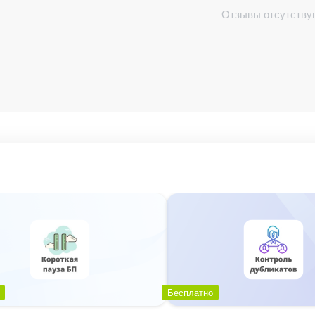
твет активити (без кавычек):
Отзывы отсутству
пользователь хочет самостоятельно принять решени
ать с найденным лидом. С лидами ничего не произойд
твет активити (без кавычек):
не будет.
твет активити (без кавычек):
Бесплатно