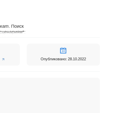
икат
. Поиск
 сценариям*:
тся поиск
Опубликовано: 28.10.2022
ли не
, в которой
рная заявка
ймлайн будет
а."