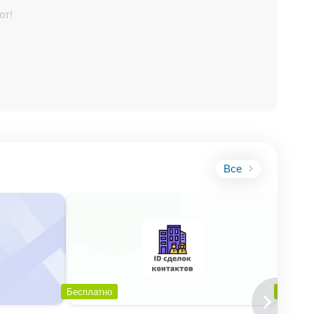
ют!
е в рамках
ет,
Все
Бесплатно
Беспла