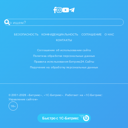
Интерьер, дизайн, декор
IT, Интернет
Консалтинговые и управленческие услуги
БЕЗОПАСНОСТЬ
КОНФИДЕНЦИАЛЬНОСТЬ
СОГЛАШЕНИЕ
О НАС
КОНТАКТЫ
Культурные события, спорт, шоу-бизнес
Соглашение об использовании сайта
Логистика
Политика обработки персональных данных
Правила использования Битрикс24.Сайты
Мебель, лес, деревообработка
Поручение на обработку персональных данных
Медицина и фармацевтика
Металлургия
© 2001-2026 «Битрикс», «1С-Битрикс». Работает на «1С-Битрикс:
Управление сайтом»
Мода, одежда, аксессуары, стиль
16+
Нефть, газ
Быстро с 1С-Битрикс