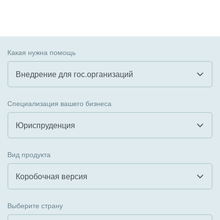
Какая нужна помощь
Внедрение для гос.организаций
Все
Специализация вашего бизнеса
Внедрение CRM
Юриспруденция
Внедрение КЭДО
Все
Вид продукта
Интеграция с 1С
Гостинично-ресторанный бизнес
Коробочная версия
Организация задач и проектов
Государственные организации
Все
Внедрение Бизнес-процессов
Выберите страну
Коммунальные услуги, ЖКХ