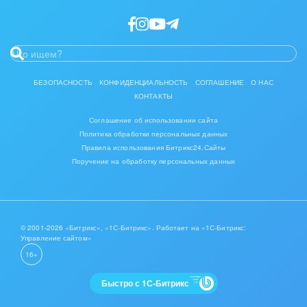
Интерьер, дизайн, декор
IT, Интернет
Консалтинговые и управленческие услуги
БЕЗОПАСНОСТЬ
КОНФИДЕНЦИАЛЬНОСТЬ
СОГЛАШЕНИЕ
О НАС
КОНТАКТЫ
Культурные события, спорт, шоу-бизнес
Соглашение об использовании сайта
Логистика
Политика обработки персональных данных
Правила использования Битрикс24.Сайты
Мебель, лес, деревообработка
Поручение на обработку персональных данных
Медицина и фармацевтика
Металлургия
© 2001-2026 «Битрикс», «1С-Битрикс». Работает на «1С-Битрикс:
Управление сайтом»
Мода, одежда, аксессуары, стиль
16+
Нефть, газ
Быстро с 1С-Битрикс