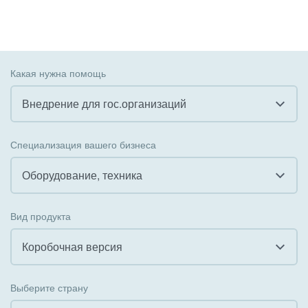
Какая нужна помощь
Внедрение для гос.организаций
Все
Специализация вашего бизнеса
Внедрение CRM
Оборудование, техника
Внедрение КЭДО
Все
Вид продукта
Интеграция с 1С
Гостинично-ресторанный бизнес
Коробочная версия
Организация задач и проектов
Государственные организации
Все
Внедрение Бизнес-процессов
Выберите страну
Коммунальные услуги, ЖКХ