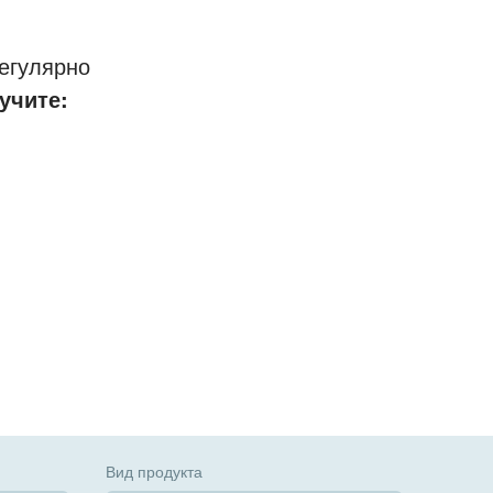
егулярно
учите:
Вид продукта