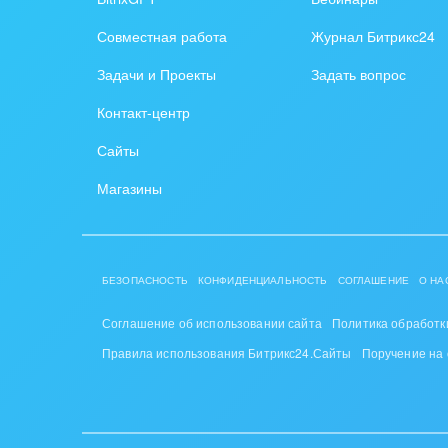
Создание сайтов
Обще
Совместная работа
Журнал Битрикс24
Интернет-магазин и CRM
орга
Задачи и Проекты
Задать вопрос
Крупные корпоративные
Охра
Контакт-центр
внедрения
Пром
Сайты
Внедрение для медицины
СМИ,
Магазины
Внедрение для
спра
гос.организаций
Стра
Внедрение онлайн-
БЕЗОПАСНОСТЬ
КОНФИДЕНЦИАЛЬНОСТЬ
СОГЛАШЕНИЕ
О НА
продаж
Строи
благ
Соглашение об использовании сайта
Политика обработк
Внедрение онлайн-офиса
Правила использования Битрикс24.Сайты
Поручение на
/ Интранета
Тран
авто
Труд