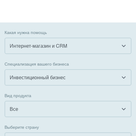
Какая нужна помощь
Интернет-магазин и CRM
Все
Специализация вашего бизнеса
Внедрение CRM
Инвестиционный бизнес
Внедрение КЭДО
Все
Вид продукта
Интеграция с 1С
Гостинично-ресторанный бизнес
Все
Организация задач и проектов
Государственные организации
Все
Внедрение Бизнес-процессов
Выберите страну
Коммунальные услуги, ЖКХ