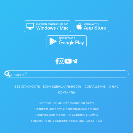
Задать вопрос
Интерьер, дизайн, декор
Сайты
Приложение для Windows и Mac
IT, Интернет
Магазины
Каталог приложений
Консалтинговые и управленческие услуги
Разработчикам приложений
Культурные события, спорт, шоу-бизнес
Логистика
Мебель, лес, деревообработка
Медицина и фармацевтика
БЕЗОПАСНОСТЬ
КОНФИДЕНЦИАЛЬНОСТЬ
СОГЛАШЕНИЕ
О НАС
КОНТАКТЫ
Металлургия
Соглашение об использовании сайта
Мода, одежда, аксессуары, стиль
Политика обработки персональных данных
Правила использования Битрикс24.Сайты
Поручение на обработку персональных данных
Нефть, газ