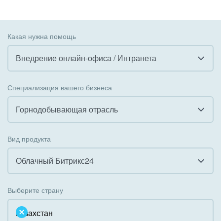
Какая нужна помощь
Внедрение онлайн-офиса / Интранета
Все
Специализация вашего бизнеса
Внедрение CRM
Горнодобывающая отрасль
Внедрение КЭДО
Все
Вид продукта
Интеграция с 1С
Гостинично-ресторанный бизнес
Облачный Битрикс24
Организация задач и проектов
Государственные организации
Все
Внедрение Бизнес-процессов
Выберите страну
Коммунальные услуги, ЖКХ
Облачный Битрикс24
Системное администрирование
Некоммерческие, религиозные организации,