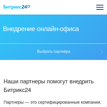
ВОЗМОЖНОСТИ
Внедрение онлайн-офиса
ЦЕНЫ
ИНТЕГРАЦИИ
Выбрать партнёра
ВНЕДРЕНИЕ
Выбрать партнёра
ПОДДЕРЖКА
Наши партнеры помогут внедрить
Стать партнёром
Битрикс24
ҚАЗАҚША
Кейсы партнеров
ПОЛУЧИТЬ БЕСПЛАТНО
Партнеры — это сертифицированные компании,