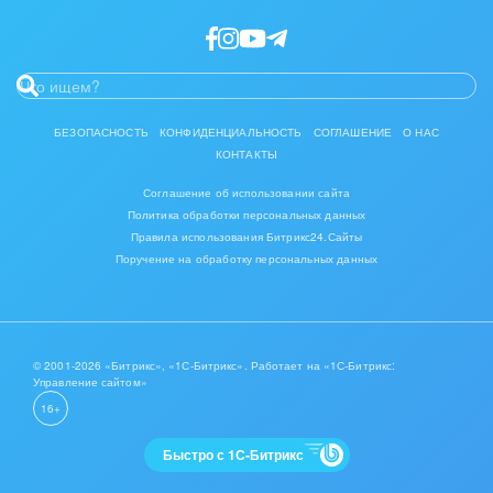
Интерьер, дизайн, декор
IT, Интернет
Консалтинговые и управленческие услуги
БЕЗОПАСНОСТЬ
КОНФИДЕНЦИАЛЬНОСТЬ
СОГЛАШЕНИЕ
О НАС
КОНТАКТЫ
Культурные события, спорт, шоу-бизнес
Соглашение об использовании сайта
Логистика
Политика обработки персональных данных
Правила использования Битрикс24.Сайты
Мебель, лес, деревообработка
Поручение на обработку персональных данных
Медицина и фармацевтика
Металлургия
© 2001-2026 «Битрикс», «1С-Битрикс». Работает на «1С-Битрикс:
Управление сайтом»
Мода, одежда, аксессуары, стиль
16+
Нефть, газ
Быстро с 1С-Битрикс