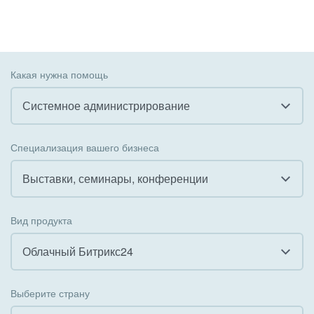
Какая нужна помощь
Системное администрирование
Все
Специализация вашего бизнеса
Внедрение CRM
Выставки, семинары, конференции
Внедрение КЭДО
Все
Вид продукта
Интеграция с 1С
Гостинично-ресторанный бизнес
Облачный Битрикс24
Организация задач и проектов
Государственные организации
Все
Внедрение Бизнес-процессов
Выберите страну
Коммунальные услуги, ЖКХ