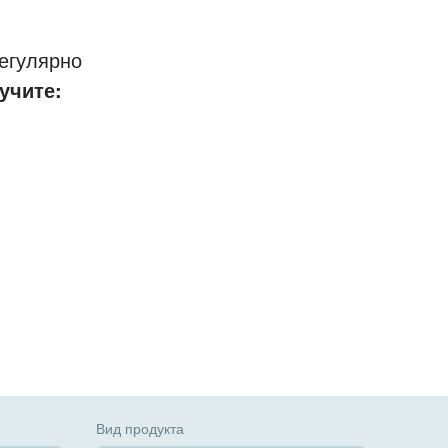
егулярно
учите:
Вид продукта