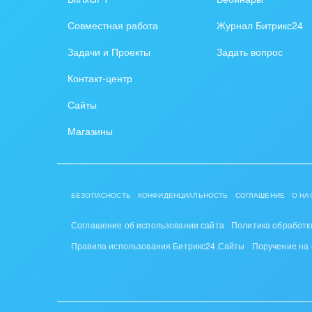
Создание сайтов
Обще
Совместная работа
Журнал Битрикс24
Интернет-магазин и CRM
орга
Задачи и Проекты
Задать вопрос
Крупные корпоративные
Охра
Контакт-центр
внедрения
Пром
Сайты
Внедрение для медицины
СМИ,
Магазины
Внедрение для
спра
гос.организаций
Стра
Внедрение онлайн-
БЕЗОПАСНОСТЬ
КОНФИДЕНЦИАЛЬНОСТЬ
СОГЛАШЕНИЕ
О НА
продаж
Строи
благ
Соглашение об использовании сайта
Политика обработк
Внедрение онлайн-офиса
Правила использования Битрикс24.Сайты
Поручение на
/ Интранета
Тран
авто
Труд