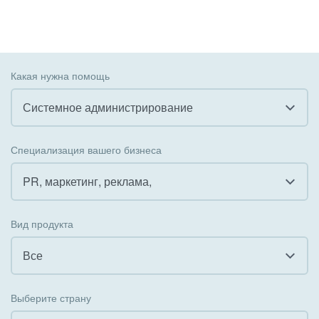
Какая нужна помощь
Системное администрирование
Все
Специализация вашего бизнеса
Внедрение CRM
PR, маркетинг, реклама,
Внедрение КЭДО
Все
Вид продукта
Интеграция с 1С
Гостинично-ресторанный бизнес
Все
Организация задач и проектов
Государственные организации
Все
Внедрение Бизнес-процессов
Выберите страну
Коммунальные услуги, ЖКХ