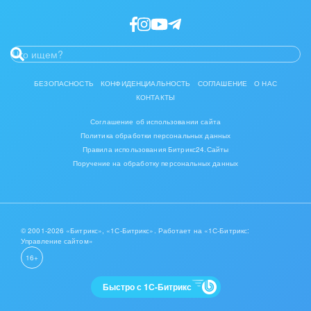
Интерьер, дизайн, декор
IT, Интернет
Консалтинговые и управленческие услуги
БЕЗОПАСНОСТЬ
КОНФИДЕНЦИАЛЬНОСТЬ
СОГЛАШЕНИЕ
О НАС
КОНТАКТЫ
Культурные события, спорт, шоу-бизнес
Соглашение об использовании сайта
Логистика
Политика обработки персональных данных
Правила использования Битрикс24.Сайты
Мебель, лес, деревообработка
Поручение на обработку персональных данных
Медицина и фармацевтика
Металлургия
© 2001-2026 «Битрикс», «1С-Битрикс». Работает на «1С-Битрикс:
Управление сайтом»
Мода, одежда, аксессуары, стиль
16+
Нефть, газ
Быстро с 1С-Битрикс