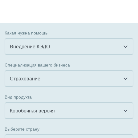
Какая нужна помощь
Внедрение КЭДО
Все
Специализация вашего бизнеса
Внедрение CRM
Страхование
Внедрение КЭДО
Все
Вид продукта
Интеграция с 1С
Гостинично-ресторанный бизнес
Коробочная версия
Организация задач и проектов
Государственные организации
Все
Внедрение Бизнес-процессов
Выберите страну
Коммунальные услуги, ЖКХ