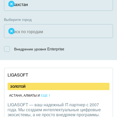
Облачный Битрикс24
Системное администрирование
Некоммерческие, религиозные организации,
Коробочная версия
Благотворительность
Создание сайтов
Выберите город
Недвижимость, риэлтерские компании
Интернет-магазин и CRM
Образование, наука
Крупные корпоративные внедрения
Общественно-политические организации
Внедрение уровня Enterprise
Внедрение для медицины
Охрана, безопасность
Внедрение для гос.организаций
Промышленность
Внедрение онлайн-продаж
LIGASOFT
СМИ, издательства, справочники
Внедрение онлайн-офиса / Интранета
ЗОЛОТОЙ
Страхование
АСТАНА
,
АЛМАТЫ
И
ЕЩЕ 1
LIGASOFT — ваш надежный IT-партнер с 2007
Строительство, ремонт и благоустройство
года. Мы создаем интеллектуальные цифровые
экосистемы, а не просто внедряем программы.