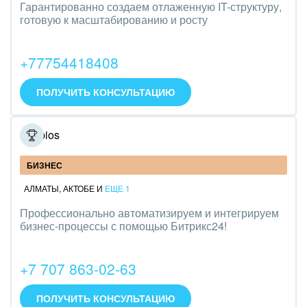
Транспорт, Авиация, автобизнес
Гарантированно создаем отлаженную IT-структуру,
готовую к масштабированию и росту
Трудоустройство
+77754418408
Красота, фитнес, спорт
PR, маркетинг, реклама,
ПОЛУЧИТЬ КОНСУЛЬТАЦИЮ
АПК и пищевая промышленность
Simbios
Выставки, семинары, конференции
БИЗНЕС
Горнодобывающая отрасль
АЛМАТЫ
,
АКТОБЕ
И
ЕЩЕ 1
Досуг, туризм и отдых
Профессионально автоматизируем и интегрируем
бизнес-процессы с помощью Битрикс24!
Изготовление памятников и мемориальных
комплексов
+7 707 863-02-63
Инвестиционный бизнес
ПОЛУЧИТЬ КОНСУЛЬТАЦИЮ