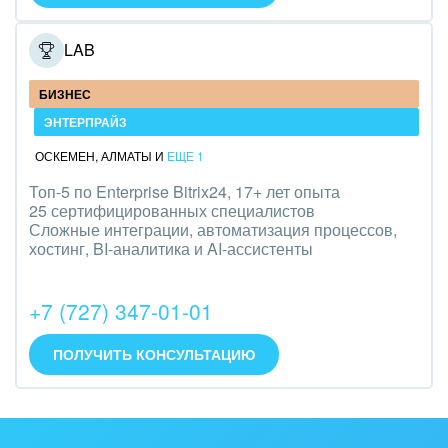
Интерьер, дизайн, декор
ONELAB
IT, Интернет
БИЗНЕС
Консалтинговые и управленческие услуги
ЭНТЕРПРАЙЗ
Культурные события, спорт, шоу-бизнес
ОСКЕМЕН
,
АЛМАТЫ
И
ЕЩЕ 1
Топ-5 по Enterprise Bitrix24, 17+ лет опыта
Логистика
25 сертифицированных специалистов
Сложные интеграции, автоматизация процессов,
Мебель, лес, деревообработка
хостинг, BI-аналитика и AI-ассистенты
Медицина и фармацевтика
+7 (727) 347-01-01
Металлургия
ПОЛУЧИТЬ КОНСУЛЬТАЦИЮ
Мода, одежда, аксессуары, стиль
Нефть, газ