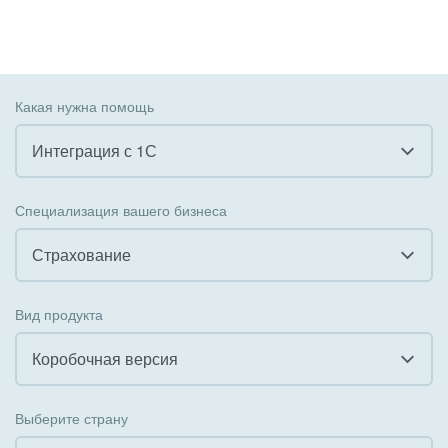
Какая нужна помощь
Интеграция с 1С
Все
Специализация вашего бизнеса
Внедрение CRM
Страхование
Внедрение КЭДО
Все
Вид продукта
Интеграция с 1С
Гостинично-ресторанный бизнес
Коробочная версия
Организация задач и проектов
Государственные организации
Все
Внедрение Бизнес-процессов
Выберите страну
Коммунальные услуги, ЖКХ