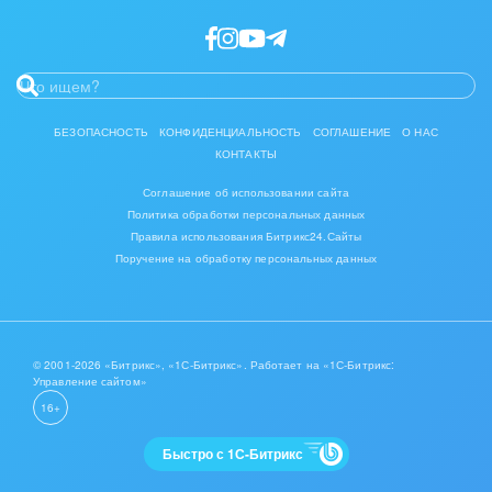
Интерьер, дизайн, декор
IT, Интернет
Консалтинговые и управленческие услуги
БЕЗОПАСНОСТЬ
КОНФИДЕНЦИАЛЬНОСТЬ
СОГЛАШЕНИЕ
О НАС
КОНТАКТЫ
Культурные события, спорт, шоу-бизнес
Соглашение об использовании сайта
Логистика
Политика обработки персональных данных
Правила использования Битрикс24.Сайты
Мебель, лес, деревообработка
Поручение на обработку персональных данных
Медицина и фармацевтика
Металлургия
© 2001-2026 «Битрикс», «1С-Битрикс». Работает на «1С-Битрикс:
Управление сайтом»
Мода, одежда, аксессуары, стиль
16+
Нефть, газ
Быстро с 1С-Битрикс