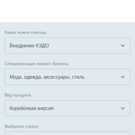
Какая нужна помощь
Внедрение КЭДО
Все
Специализация вашего бизнеса
Внедрение CRM
Мода, одежда, аксессуары, стиль
Внедрение КЭДО
Все
Вид продукта
Интеграция с 1С
Гостинично-ресторанный бизнес
Коробочная версия
Организация задач и проектов
Государственные организации
Все
Внедрение Бизнес-процессов
Выберите страну
Коммунальные услуги, ЖКХ