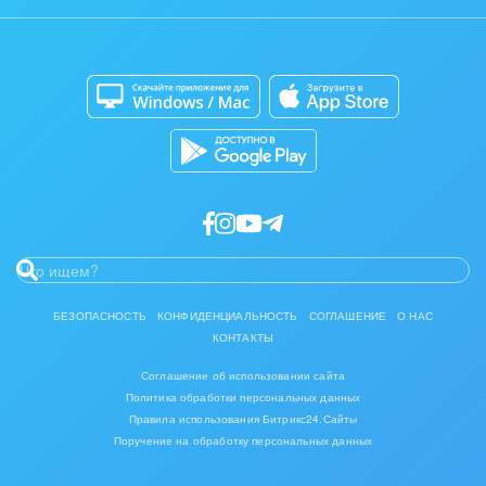
Задать вопрос
Интерьер, дизайн, декор
Сайты
Приложение для Windows и Mac
IT, Интернет
Магазины
Каталог приложений
Консалтинговые и управленческие услуги
Разработчикам приложений
Культурные события, спорт, шоу-бизнес
Логистика
Мебель, лес, деревообработка
Медицина и фармацевтика
БЕЗОПАСНОСТЬ
КОНФИДЕНЦИАЛЬНОСТЬ
СОГЛАШЕНИЕ
О НАС
КОНТАКТЫ
Металлургия
Соглашение об использовании сайта
Мода, одежда, аксессуары, стиль
Политика обработки персональных данных
Правила использования Битрикс24.Сайты
Поручение на обработку персональных данных
Нефть, газ