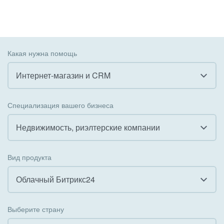
Какая нужна помощь
Интернет-магазин и CRM
Все
Специализация вашего бизнеса
Внедрение CRM
Недвижимость, риэлтерские компании
Внедрение КЭДО
Все
Вид продукта
Интеграция с 1С
Гостинично-ресторанный бизнес
Облачный Битрикс24
Организация задач и проектов
Государственные организации
Все
Внедрение Бизнес-процессов
Выберите страну
Коммунальные услуги, ЖКХ