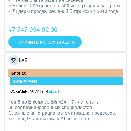
Транспорт, Авиация, автобизнес
✅Более 1200 проектов, 300 интеграций и настроек
✅Лидеры продаж решений Битрикс24 с 2013 года
Трудоустройство
Красота, фитнес, спорт
+7 747 094 92 00
PR, маркетинг, реклама,
ПОЛУЧИТЬ КОНСУЛЬТАЦИЮ
АПК и пищевая промышленность
ONELAB
Выставки, семинары, конференции
БИЗНЕС
Горнодобывающая отрасль
ЭНТЕРПРАЙЗ
Досуг, туризм и отдых
ОСКЕМЕН
,
АЛМАТЫ
И
ЕЩЕ 1
Топ-5 по Enterprise Bitrix24, 17+ лет опыта
Изготовление памятников и мемориальных
25 сертифицированных специалистов
комплексов
Сложные интеграции, автоматизация процессов,
хостинг, BI-аналитика и AI-ассистенты
Инвестиционный бизнес