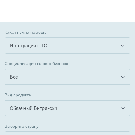
Какая нужна помощь
Интеграция с 1С
Все
Специализация вашего бизнеса
Внедрение CRM
Все
Внедрение КЭДО
Все
Вид продукта
Интеграция с 1С
Гостинично-ресторанный бизнес
Облачный Битрикс24
Организация задач и проектов
Государственные организации
Все
Внедрение Бизнес-процессов
Выберите страну
Коммунальные услуги, ЖКХ