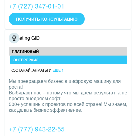
+7 (727) 347-01-01
Интерьер, дизайн, декор
IT, Интернет
ПОЛУЧИТЬ КОНСУЛЬТАЦИЮ
Консалтинговые и управленческие услуги
Marketing GID
Культурные события, спорт, шоу-бизнес
ПЛАТИНОВЫЙ
Логистика
ЭНТЕРПРАЙЗ
КОСТАНАЙ
,
АЛМАТЫ
И
ЕЩЕ 1
Мебель, лес, деревообработка
Мы превращаем бизнес в цифровую машину для
Медицина и фармацевтика
роста!
Выбирают нас – потому что мы даем результат, а не
просто внедряем софт!
Металлургия
500+ успешных проектов по всей стране! Мы знаем,
как делать бизнес эффективнее.
Мода, одежда, аксессуары, стиль
Нефть, газ
+7 (777) 943-22-55