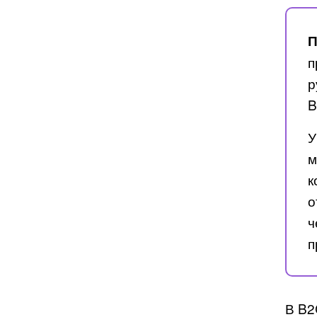
П
п
р
B
У
м
к
о
ч
п
В B2