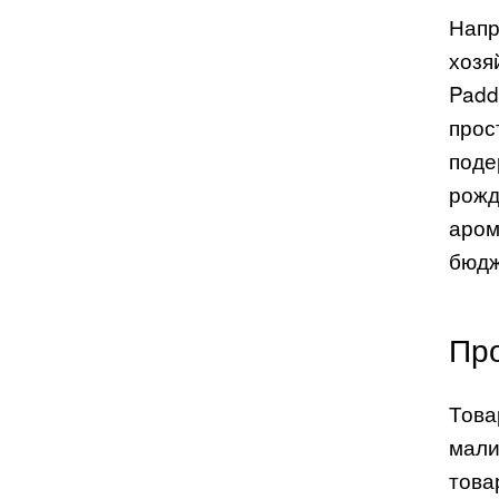
Напр
хозя
Padd
прос
поде
рожд
аром
бюдж
Пр
Това
мали
това