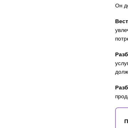
Он д
Вест
увле
потр
Разб
услу
долж
Разб
прод
П