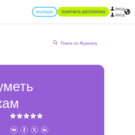
ВХОД
ҚАЗАҚША
ПОЛУЧИТЬ БЕСПЛАТНО
ВХОД
уметь
жам