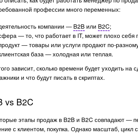
ребованной профессии много переменных:
деятельность компании —
B2B
или
B2C
;
сфера — то, что работает в IT, может плохо себя 
продукт — товары или услуги продают по-разному
клиентская база — холодная или теплая.
того зависит, сколько времени будет уходить на сд
ажники и что будут писать в скриптах.
B vs B2C
торые этапы продаж в B2B и B2C совпадают — пе
ние с клиентом, покупка. Однако масштаб, цикл 