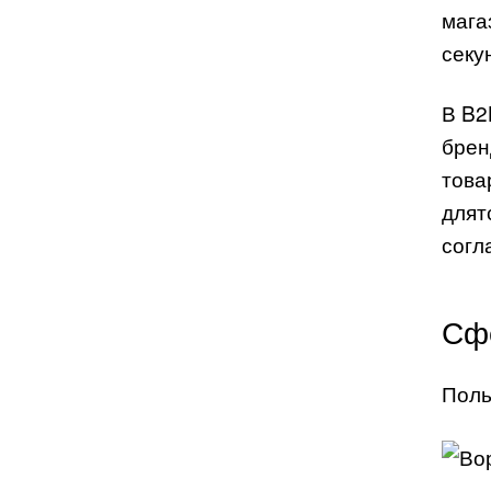
мага
секу
В B2
брен
това
длят
согл
Сф
Поль