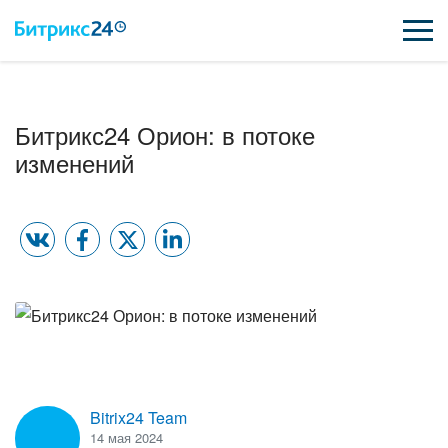
ВОЗМОЖНОСТИ
Битрикс24 Орион: в потоке
ЦЕНЫ
изменений
ИНТЕГРАЦИИ
ВНЕДРЕНИЕ
ПОДДЕРЖКА
ҚАЗАҚША
Bitrix24 Team
ПОЛУЧИТЬ БЕСПЛАТНО
14 мая 2024