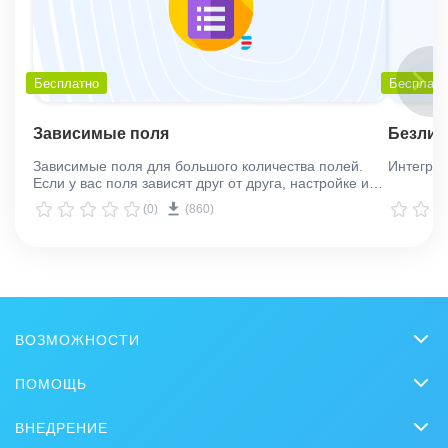
Бесплатно
Бесплатн
Зависимые поля
Безлим
Зависимые поля для большого количества полей.
Интеграц
Если у вас поля зависят друг от друга, настройке и
вводите только необходимые данные.
(0)
(860)
ВОЗМОЖНОСТИ
CRM
ПОМОЩЬ
Чат
Вопросы и ответы
ВНЕДРЕНИЕ
BitrixGPT
Обучение