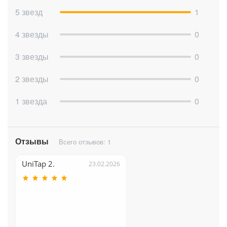
Все интеграция готова!
5 звезд
1
Тарифы и ограничения:
4 звезды
0
Базовый тариф работает по подписке и имеет
ограничение на 3000 запросов в месяц.
На демо тарифах ограничение составляет 300
3 звезды
0
запросов.
Расширенный тариф - 30000 ₸ в месяц и без
2 звезды
0
ограничений на количество использований. При
покупке на год 2 месяца в подарок.
1 звезда
0
Отзывы
Всего отзывов: 1
UniTap 2.
23.02.2026