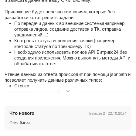
и записать данные в вашу CRM систему.
Приложение будет полезно компаниям, которые без
разработки хотят решить задачи:
По передачи данных во внешние системы(например:
отправка лидов, создание доставок в ТК, отправка
уведомлений ...)
Контроль статуса исполнения заявки (например:
контроль статуса по трекномеру ТК)
Необходимо использовать полное API Битрикс24 без
создания приложения. Можно выполнять методы API и
обрабатывать ответ.
Чтение данных из ответа происходит при помощи jsonpath и
позволяет получать данные различных типов:
Строка
Число
Список
При обращении к различным сервисам вы можете
Что нового
Версия 2 · 22.10.2024
использовать разные методы аутентификации:
Bearer Token
Фикс багов
Basic Auth
Api-Key